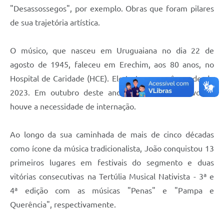
Contratos
"Desassossegos", por exemplo. Obras que foram pilares
de sua trajetória artística.
Obras
Notícias
O músico, que nasceu em Uruguaiana no dia 22 de
agosto de 1945, faleceu em Erechim, aos 80 anos, no
Galeria de Vídeos
Hospital de Caridade (HCE). Ele tratava um câncer desde
Contas Públicas
2023. Em outubro deste ano o quadro se agravou e
Links
houve a necessidade de internação.
Telefones Úteis
Ao longo da sua caminhada de mais de cinco décadas
Termos de Uso & Política de Privacidade
como ícone da música tradicionalista, João conquistou 13
primeiros lugares em festivais do segmento e duas
vitórias consecutivas na Tertúlia Musical Nativista - 3ª e
4ª edição com as músicas "Penas" e "Pampa e
Querência", respectivamente.