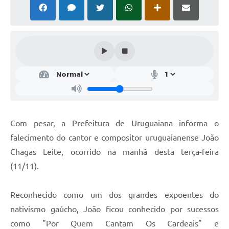
Solicitação Obras
Cidadão Online: IPTU - alvará
Nota Fiscal Eletrônica
ITBI Online
Tramitação de Processos
Colégio Agrícola Municipal
Com pesar, a Prefeitura de Uruguaiana informa o
SIM - Serviço de Inspeção Municipal
falecimento do cantor e compositor uruguaianense João
Chagas Leite, ocorrido na manhã desta terça-feira
Vigilância Sanitária
(11/11).
Vigilância Ambiental em Saúde
Reconhecido como um dos grandes expoentes do
COPIR - Coordenadoria de Promoção de Igualdade Racial
nativismo gaúcho, João ficou conhecido por sucessos
Galeria de Fotos
como "Por Quem Cantam Os Cardeais" e