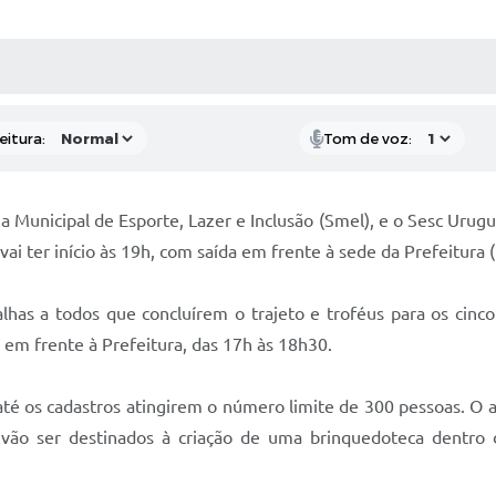
 MÍDIAS
RECEBA NOTÍCIAS
eitura:
Tom de voz:
ia Municipal de Esporte, Lazer e Inclusão (Smel), e o Sesc Uru
vai ter início às 19h, com saída em frente à sede da Prefeitur
has a todos que concluírem o trajeto e troféus para os cinco
, em frente à Prefeitura, das 17h às 18h30.
até os cadastros atingirem o número limite de 300 pessoas. O 
vão ser destinados à criação de uma brinquedoteca dentro d