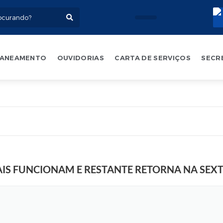
ANEAMENTO
OUVIDORIAS
CARTA DE SERVIÇOS
SECR
IAIS FUNCIONAM E RESTANTE RETORNA NA SEX
F
o
t
o
:
E