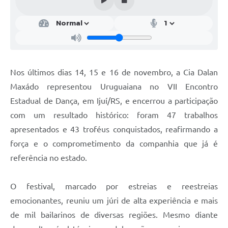
Contratos
Obras
Notícias
Galeria de Vídeos
Nos últimos dias 14, 15 e 16 de novembro, a Cia Dalan
Maxádo representou Uruguaiana no VII Encontro
Contas Públicas
Estadual de Dança, em Ijuí/RS, e encerrou a participação
Links
com um resultado histórico: foram 47 trabalhos
Telefones Úteis
apresentados e 43 troféus conquistados, reafirmando a
força e o comprometimento da companhia que já é
Termos de Uso & Política de Privacidade
referência no estado.
O festival, marcado por estreias e reestreias
emocionantes, reuniu um júri de alta experiência e mais
de mil bailarinos de diversas regiões. Mesmo diante