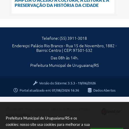
AMPLIA O ACESSO À CULTURA, À LEITURA E À
PRESERVAÇÃO DA HISTÓRIA DA CIDADE
Telefone: (55) 3911-3018
Endereço: Palácio Rio Branco - Rua 15 de Novembro, 1882 -
Bairro: Centro | CEP: 97501-532
Das 08h às 14h.
Prefeitura Municipal de Uruguaiana/RS
Versão do Sistema:
3.5.3 - 19/06/2026
Portal atualizado em:
07/08/2026 16:36
Dados Abertos
Copyright Instar - 2006-2026. Todos os direitos reservados -
Instar Tecnologia
Prefeitura Municipal de Uruguaiana/RS e os
cookies: nosso site usa cookies para melhorar a sua