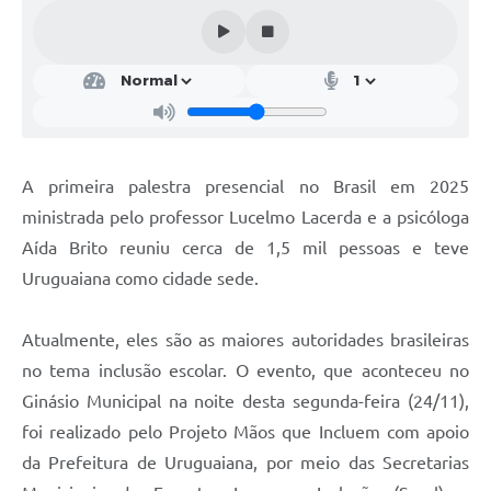
Contratos
Obras
Notícias
Galeria de Vídeos
A primeira palestra presencial no Brasil em 2025
Contas Públicas
ministrada pelo professor Lucelmo Lacerda e a psicóloga
Links
Aída Brito reuniu cerca de 1,5 mil pessoas e teve
Telefones Úteis
Uruguaiana como cidade sede.
Termos de Uso & Política de Privacidade
Atualmente, eles são as maiores autoridades brasileiras
no tema inclusão escolar. O evento, que aconteceu no
Ginásio Municipal na noite desta segunda-feira (24/11),
foi realizado pelo Projeto Mãos que Incluem com apoio
da Prefeitura de Uruguaiana, por meio das Secretarias