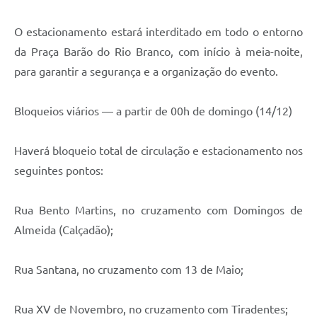
Contratos
O estacionamento estará interditado em todo o entorno
Obras
da Praça Barão do Rio Branco, com início à meia-noite,
Notícias
para garantir a segurança e a organização do evento.
Galeria de Vídeos
Bloqueios viários — a partir de 00h de domingo (14/12)
Contas Públicas
Links
Haverá bloqueio total de circulação e estacionamento nos
seguintes pontos:
Telefones Úteis
Termos de Uso & Política de Privacidade
Rua Bento Martins, no cruzamento com Domingos de
Almeida (Calçadão);
Rua Santana, no cruzamento com 13 de Maio;
Rua XV de Novembro, no cruzamento com Tiradentes;