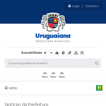
Login / Cadastro
Acessibilidade
F
o
t
MENU
o
:
Sobre Uruguaiana
P
e
Notícias da Prefeitura