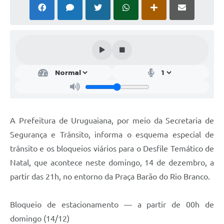
Solicitação Obras
Cidadão Online: IPTU - alvará
Nota Fiscal Eletrônica
ITBI Online
Tramitação de Processos
Colégio Agrícola Municipal
A Prefeitura de Uruguaiana, por meio da Secretaria de
SIM - Serviço de Inspeção Municipal
Segurança e Trânsito, informa o esquema especial de
trânsito e os bloqueios viários para o Desfile Temático de
Vigilância Sanitária
Natal, que acontece neste domingo, 14 de dezembro, a
Vigilância Ambiental em Saúde
partir das 21h, no entorno da Praça Barão do Rio Branco.
COPIR - Coordenadoria de Promoção de Igualdade Racial
Bloqueio de estacionamento — a partir de 00h de
Galeria de Fotos
domingo (14/12)