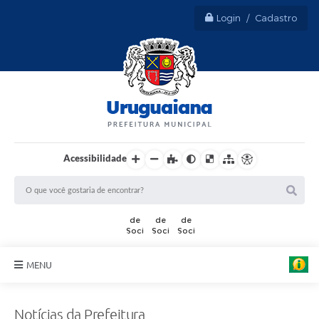
Login / Cadastro
Acessibilidade
A
r
t
MENU
e
:
Sobre Uruguaiana
M
a
Notícias da Prefeitura