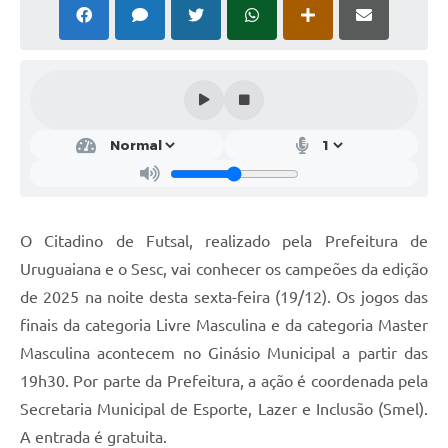
Solicitação Obras
Cidadão Online: IPTU - alvará
Nota Fiscal Eletrônica
ITBI Online
Tramitação de Processos
Colégio Agrícola Municipal
O Citadino de Futsal, realizado pela Prefeitura de
SIM - Serviço de Inspeção Municipal
Uruguaiana e o Sesc, vai conhecer os campeões da edição
de 2025 na noite desta sexta-feira (19/12). Os jogos das
Vigilância Sanitária
finais da categoria Livre Masculina e da categoria Master
Vigilância Ambiental em Saúde
Masculina acontecem no Ginásio Municipal a partir das
19h30. Por parte da Prefeitura, a ação é coordenada pela
COPIR - Coordenadoria de Promoção de Igualdade Racial
Secretaria Municipal de Esporte, Lazer e Inclusão (Smel).
Galeria de Fotos
A entrada é gratuita.