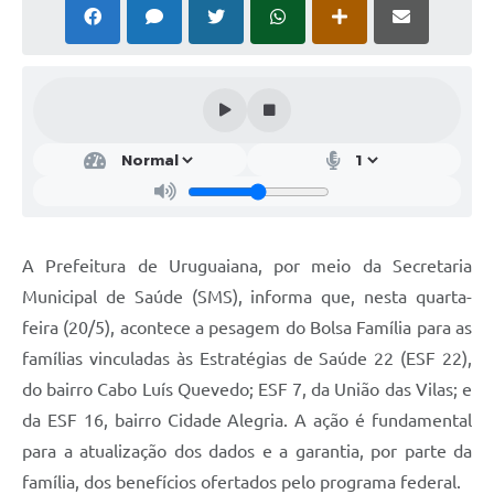
Solicitação Obras
Cidadão Online: IPTU - alvará
Nota Fiscal Eletrônica
ITBI Online
Tramitação de Processos
Colégio Agrícola Municipal
A Prefeitura de Uruguaiana, por meio da Secretaria
SIM - Serviço de Inspeção Municipal
Municipal de Saúde (SMS), informa que, nesta quarta-
feira (20/5), acontece a pesagem do Bolsa Família para as
Vigilância Sanitária
famílias vinculadas às Estratégias de Saúde 22 (ESF 22),
Vigilância Ambiental em Saúde
do bairro Cabo Luís Quevedo; ESF 7, da União das Vilas; e
da ESF 16, bairro Cidade Alegria. A ação é fundamental
COPIR - Coordenadoria de Promoção de Igualdade Racial
para a atualização dos dados e a garantia, por parte da
Galeria de Fotos
família, dos benefícios ofertados pelo programa federal.