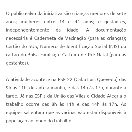
Contratos
O público-alvo da iniciativa são crianças menores de sete
Obras
anos; mulheres entre 14 e 44 anos; e gestantes,
Notícias
independentemente da idade. A documentação
necessária é Caderneta de Vacinação (para as crianças);
Galeria de Vídeos
Cartão do SUS; Número de Identificação Social (NIS) ou
Contas Públicas
cartão do Bolsa Família; e Carteira de Pré-Natal (para as
Links
gestantes).
Telefones Úteis
A atividade acontece na ESF 22 (Cabo Luís Quevedo) das
Termos de Uso & Política de Privacidade
9h às 11h, durante a manhã, e das 14h às 17h, durante a
tarde. Já nas ESF’s da União das Vilas e Cidade Alegria o
trabalho ocorre das 8h às 11h e das 14h às 17h. As
equipes salientam que as vacinas vão estar disponíveis à
população ao longo do trabalho.