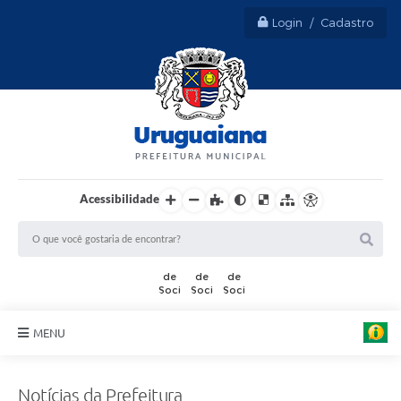
Login / Cadastro
Acessibilidade
F
o
t
MENU
o
:
Sobre Uruguaiana
T
h
Notícias da Prefeitura