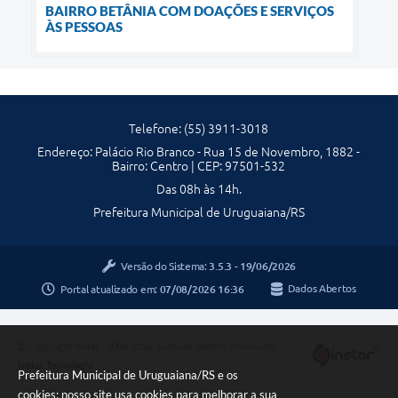
BAIRRO BETÂNIA COM DOAÇÕES E SERVIÇOS
ÀS PESSOAS
Telefone: (55) 3911-3018
Endereço: Palácio Rio Branco - Rua 15 de Novembro, 1882 -
Bairro: Centro | CEP: 97501-532
Das 08h às 14h.
Prefeitura Municipal de Uruguaiana/RS
Versão do Sistema:
3.5.3 - 19/06/2026
Portal atualizado em:
07/08/2026 16:36
Dados Abertos
Copyright Instar - 2006-2026. Todos os direitos reservados -
Instar Tecnologia
Prefeitura Municipal de Uruguaiana/RS e os
cookies: nosso site usa cookies para melhorar a sua