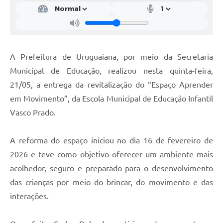
Contratos
Obras
Notícias
A Prefeitura de Uruguaiana, por meio da Secretaria
Galeria de Vídeos
Municipal de Educação, realizou nesta quinta-feira,
21/05, a entrega da revitalização do “Espaço Aprender
Contas Públicas
em Movimento”, da Escola Municipal de Educação Infantil
Links
Vasco Prado.
Telefones Úteis
A reforma do espaço iniciou no dia 16 de fevereiro de
Termos de Uso & Política de Privacidade
2026 e teve como objetivo oferecer um ambiente mais
acolhedor, seguro e preparado para o desenvolvimento
das crianças por meio do brincar, do movimento e das
interações.