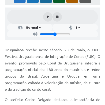
Solicitação Obras
Cidadão Online: IPTU - alvará
Nota Fiscal Eletrônica
ITBI Online
Tramitação de Processos
Uruguaiana recebe neste sábado, 23 de maio, o XXXII
Colégio Agrícola Municipal
Festival Uruguaianense de Integração de Corais (FUIC). O
SIM - Serviço de Inspeção Municipal
evento, promovido pelo Coral de Uruguaiana, integra a
programação oficial dos 180 anos do município e reúne
Vigilância Sanitária
grupos do Brasil, Argentina e Uruguai em uma
Vigilância Ambiental em Saúde
programação voltada à valorização da música, da cultura
e da tradição do canto coral.
COPIR - Coordenadoria de Promoção de Igualdade Racial
Galeria de Fotos
O prefeito Carlos Delgado destacou a importância de