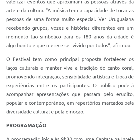
valorizar eventos que aproximam as pessoas através da
Contratos
arte e da cultura. “A música tem a capacidade de tocar as
Obras
pessoas de uma forma muito especial. Ver Uruguaiana
recebendo grupos, vozes e histórias diferentes em um
Notícias
momento tão simbólico para os 180 anos da cidade é
Galeria de Vídeos
algo bonito e que merece ser vivido por todos”, afirmou.
Contas Públicas
O Festival tem como principal proposta fortalecer os
Links
laços culturais e manter viva a tradição do canto coral,
promovendo integração, sensibilidade artística e troca de
Telefones Úteis
experiências entre os participantes. O público poderá
Termos de Uso & Política de Privacidade
acompanhar apresentações que passam pelo erudito,
popular e contemporâneo, em repertórios marcados pela
diversidade cultural e pela emoção.
PROGRAMAÇÃO
A programação inicia às 9h30 com uma Cantata na Igreja