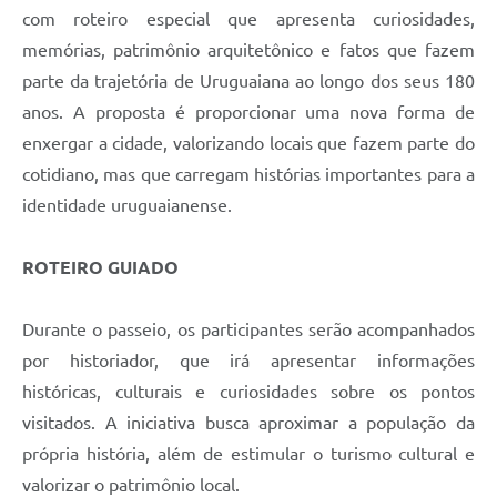
Contratos
com roteiro especial que apresenta curiosidades,
memórias, patrimônio arquitetônico e fatos que fazem
Obras
parte da trajetória de Uruguaiana ao longo dos seus 180
Notícias
anos. A proposta é proporcionar uma nova forma de
enxergar a cidade, valorizando locais que fazem parte do
Galeria de Vídeos
cotidiano, mas que carregam histórias importantes para a
Contas Públicas
identidade uruguaianense.
Links
ROTEIRO GUIADO
Telefones Úteis
Termos de Uso & Política de Privacidade
Durante o passeio, os participantes serão acompanhados
por historiador, que irá apresentar informações
históricas, culturais e curiosidades sobre os pontos
visitados. A iniciativa busca aproximar a população da
própria história, além de estimular o turismo cultural e
valorizar o patrimônio local.