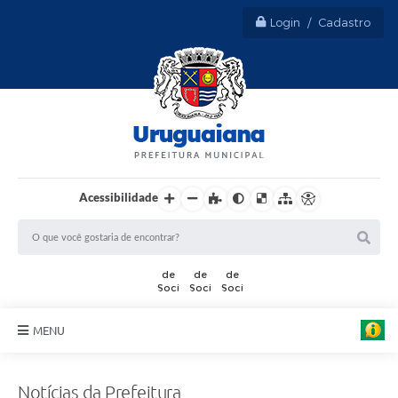
Login / Cadastro
Acessibilidade
A
r
t
e
MENU
:
M
Sobre Uruguaiana
a
u
Notícias da Prefeitura