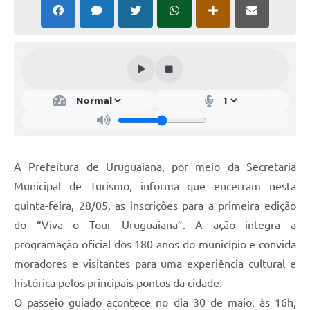
Solicitação Obras
Cidadão Online: IPTU - alvará
Nota Fiscal Eletrônica
ITBI Online
Tramitação de Processos
Colégio Agrícola Municipal
A Prefeitura de Uruguaiana, por meio da Secretaria
SIM - Serviço de Inspeção Municipal
Municipal de Turismo, informa que encerram nesta
quinta-feira, 28/05, as inscrições para a primeira edição
Vigilância Sanitária
do “Viva o Tour Uruguaiana”. A ação integra a
Vigilância Ambiental em Saúde
programação oficial dos 180 anos do município e convida
moradores e visitantes para uma experiência cultural e
COPIR - Coordenadoria de Promoção de Igualdade Racial
histórica pelos principais pontos da cidade.
Galeria de Fotos
O passeio guiado acontece no dia 30 de maio, às 16h,