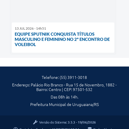
13 JUL 2026 - 14h51
EQUIPE SPUTNIK CONQUISTA TÍTULOS
MASCULINO E FEMININO NO 2º ENCONTRO DE
VOLEIBOL
Telefone: (55) 3911-3018
Endereço: Palácio Rio Branco - Rua 15 de Novembro, 1882 -
Bairro: Centro | CEP: 97501-532
Das 08h às 14h.
Prefeitura Municipal de Uruguaiana/RS
Versão do Sistema:
3.5.3 - 19/06/2026