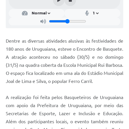
Contratos
Obras
Notícias
Galeria de Vídeos
Dentre as diversas atividades alusivas às festividades de
180 anos de Uruguaiana, esteve o Encontro de Basquete.
Contas Públicas
A atração aconteceu no sábado (30/5) e no domingo
Links
(31/5) na quadra coberta da Escola Municipal Rui Barbosa.
Telefones Úteis
O espaço fica localizado em uma ala do Estádio Municipal
Joal de Lima e Silva, o popular Ferro Carril.
Termos de Uso & Política de Privacidade
A realização foi feita pelos Basqueteiros de Uruguaiana
com apoio da Prefeitura de Uruguaiana, por meio das
Secretarias de Esporte, Lazer e Inclusão e Educação.
Além dos participantes locais, o evento também reuniu