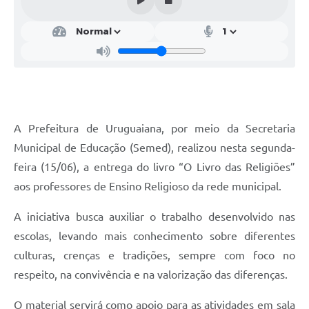
Contratos
Obras
Notícias
Galeria de Vídeos
Contas Públicas
A Prefeitura de Uruguaiana, por meio da Secretaria
Links
Municipal de Educação (Semed), realizou nesta segunda-
feira (15/06), a entrega do livro “O Livro das Religiões”
Telefones Úteis
aos professores de Ensino Religioso da rede municipal.
Termos de Uso & Política de Privacidade
A iniciativa busca auxiliar o trabalho desenvolvido nas
escolas, levando mais conhecimento sobre diferentes
culturas, crenças e tradições, sempre com foco no
respeito, na convivência e na valorização das diferenças.
O material servirá como apoio para as atividades em sala