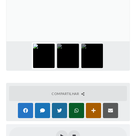
Solicitação Obras
Cidadão Online: IPTU - alvará
Nota Fiscal Eletrônica
ITBI Online
Tramitação de Processos
Colégio Agrícola Municipal
SIM - Serviço de Inspeção Municipal
Vigilância Sanitária
COMPARTILHAR
Vigilância Ambiental em Saúde
COPIR - Coordenadoria de Promoção de Igualdade Racial
Galeria de Fotos