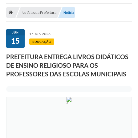
Saneamento
Notícias da Prefeitura
Notícia
Ouvidorias
Carta de Serviços
JUN
15 JUN 2026
15
Secretarias/Centrais
EDUCAÇÃO
Transparência
PREFEITURA ENTREGA LIVROS DIDÁTICOS
COVID-19
DE ENSINO RELIGIOSO PARA OS
PROFESSORES DAS ESCOLAS MUNICIPAIS
Prefeito Municipal
Vice-Prefeito Municipal
Requerimento geral
Sala do Empreendedor
Conselhos Municipais
Arquivo Histórico