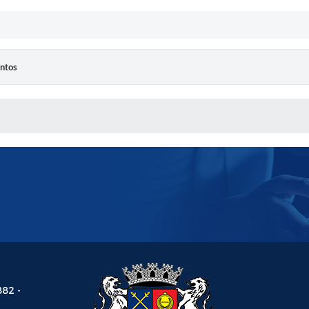
entos
 MÍDIAS
882 -