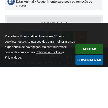
Estar Animal - Requerimento para poda ou remoção de
árvores
COMPARTILHAR
Prefeitura Municipal de Uruguaiana/RS e os
cookies: nosso site usa cookies para melhorar a sua
experiência de navegação. Ao continuar você
ACEITAR
concorda com a nossa
Política de Cookies
e
Telefone: (55) 3911-3018
Privacidade
.
PERSONALIZAR
Endereço: Palácio Rio Branco - Rua 15 de Novembro, 1882 -
Bairro: Centro | CEP: 97501-532
Das 08h às 14h.
Prefeitura Municipal de Uruguaiana/RS
Versão do Sistema:
3.5.3 - 19/06/2026
Portal atualizado em:
07/08/2026 16:36
Dados Abertos