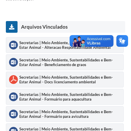
Solicitação Obras
Cidadão Online: IPTU - alvará
Arquivos Vinculados
Nota Fiscal Eletrônica
Secretarias | Meio Ambiente, Sustentabilidades e Bem-
ITBI Online
Estar Animal - Alteracao Responsabilidade Ambiental
Tramitação de Processos
Secretarias | Meio Ambiente, Sustentabilidades e Bem-
Estar Animal - Beneficiamento de graos
Colégio Agrícola Municipal
Secretarias | Meio Ambiente, Sustentabilidades e Bem-
SIM - Serviço de Inspeção Municipal
Estar Animal - Docs licenciamento ambiental
Vigilância Sanitária
Secretarias | Meio Ambiente, Sustentabilidades e Bem-
Estar Animal - Formuário para aquacultura
Vigilância Ambiental em Saúde
Secretarias | Meio Ambiente, Sustentabilidades e Bem-
COPIR - Coordenadoria de Promoção de Igualdade Racial
Estar Animal - Formuário para avicultura
Galeria de Fotos
Secretarias | Meio Ambiente, Sustentabilidades e Bem-