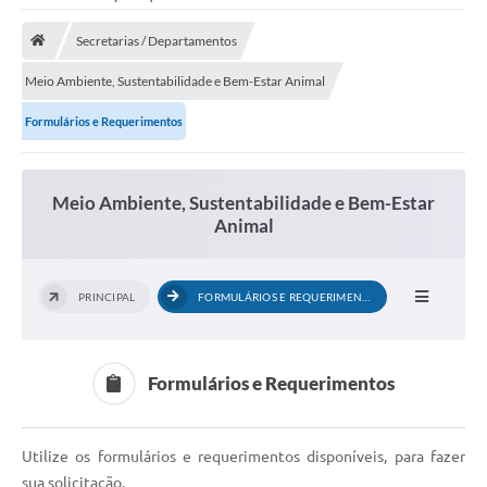
Saneamento
Secretarias / Departamentos
Ouvidorias
Meio Ambiente, Sustentabilidade e Bem-Estar Animal
Carta de Serviços
Formulários e Requerimentos
Secretarias/Centrais
Transparência
Meio Ambiente, Sustentabilidade e Bem-Estar
Animal
COVID-19
Prefeito Municipal
PRINCIPAL
FORMULÁRIOS E REQUERIMENTOS
Vice-Prefeito Municipal
Requerimento geral
Formulários e Requerimentos
Sala do Empreendedor
Conselhos Municipais
Utilize os formulários e requerimentos disponíveis, para fazer
Arquivo Histórico
sua solicitação.