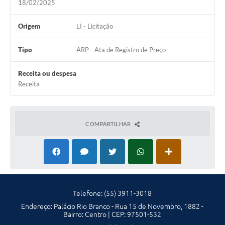
18/02/2025
Solicitação Obras
Origem
LI - Licitação
Cidadão Online: IPTU - alvará
Tipo
ARP - Ata de Registro de Preço
Nota Fiscal Eletrônica
Receita ou despesa
ITBI Online
Receita
Tramitação de Processos
Colégio Agrícola Municipal
COMPARTILHAR
SIM - Serviço de Inspeção Municipal
Vigilância Sanitária
Vigilância Ambiental em Saúde
COPIR - Coordenadoria de Promoção de Igualdade Racial
Telefone: (55) 3911-3018
Endereço: Palácio Rio Branco - Rua 15 de Novembro, 1882 -
Galeria de Fotos
Bairro: Centro | CEP: 97501-532