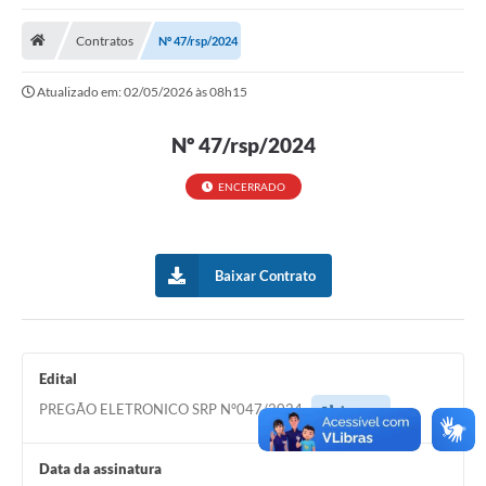
Saneamento
Contratos
Nº 47/rsp/2024
Ouvidorias
Atualizado em: 02/05/2026 às 08h15
Carta de Serviços
Secretarias/Centrais
Nº 47/rsp/2024
Transparência
ENCERRADO
COVID-19
Prefeito Municipal
Baixar Contrato
Vice-Prefeito Municipal
Requerimento geral
Edital
Sala do Empreendedor
PREGÃO ELETRONICO SRP Nº047/2024
Acessar
Conselhos Municipais
Data da assinatura
Arquivo Histórico