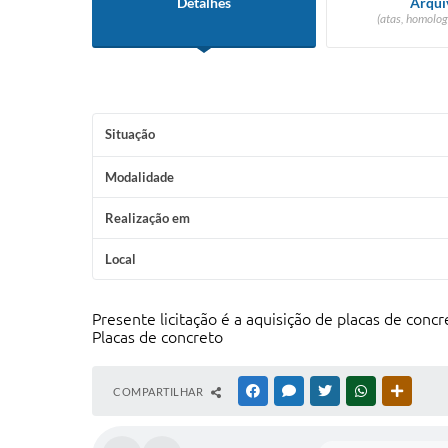
Detalhes
Arqui
(atas, homolog
Situação
Modalidade
Realização em
Local
Presente licitação é a aquisição de placas de concr
Placas de concreto
COMPARTILHAR
FACEBOOK
MESSENGER
TWITTER
WHATSAPP
OUTRAS