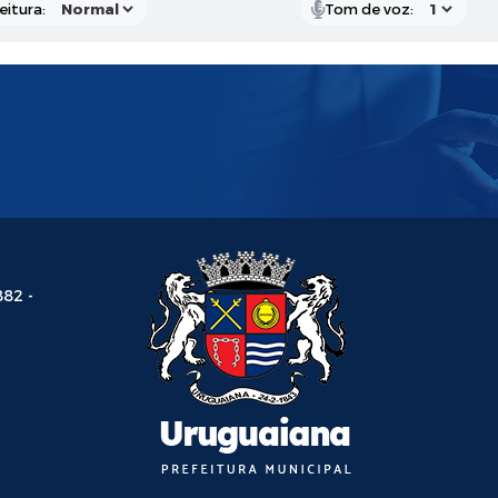
eitura:
Tom de voz:
882 -