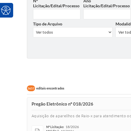
Nº
Ano
Licitação/Edital/Processo
Licitação/Edital/Processo
Tipo de Arquivo
Modalid
editais encontrados
3657
Pregão Eletrônico nº 018/2026
Aquisição de aparellhos de Raio-x para atendimento o
18/2026
Nº Licitação: