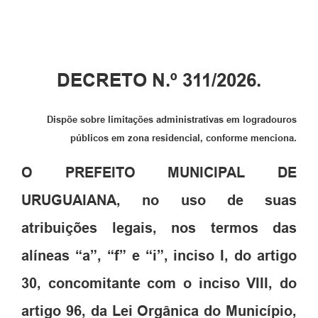
Solicitação Obras
Cidadão Online: IPTU - alvará
DECRETO N.º 311/2026.
Nota Fiscal Eletrônica
ITBI Online
Dispõe sobre limitações administrativas em logradouros
Tramitação de Processos
públicos em zona residencial, conforme menciona.
Colégio Agrícola Municipal
O PREFEITO MUNICIPAL DE
SIM - Serviço de Inspeção Municipal
URUGUAIANA, no uso de suas
Vigilância Sanitária
atribuições legais, nos termos das
Vigilância Ambiental em Saúde
alíneas “a”, “f” e “i”, inciso I, do artigo
COPIR - Coordenadoria de Promoção de Igualdade Racial
30, concomitante com o inciso VIII, do
Galeria de Fotos
artigo 96, da Lei Orgânica do Município,