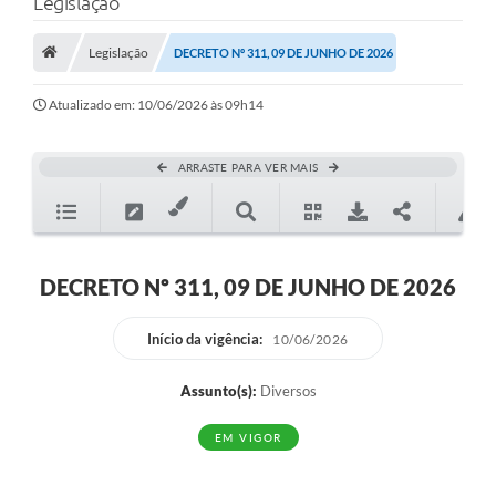
Legislação
Saneamento
Ouvidorias
Legislação
DECRETO Nº 311, 09 DE JUNHO DE 2026
Carta de Serviços
Atualizado em: 10/06/2026 às 09h14
Secretarias/Centrais
ARRASTE PARA VER MAIS
Transparência
COVID-19
Prefeito Municipal
DECRETO Nº 311, 09 DE JUNHO DE 2026
Vice-Prefeito Municipal
Início da vigência:
10/06/2026
Requerimento geral
Assunto(s):
Diversos
Sala do Empreendedor
EM VIGOR
Conselhos Municipais
Arquivo Histórico