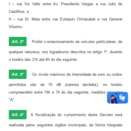
I – rua Íris Valls entre Av. Presidente Vargas e rua Julio de
Castilhos; e
II – rua Dr. Maia entre rua Eutaquio Ormazabal e rua General
Vitorino.
Art. 2º
Proibir o estacionamento de veículos particulares, de
qualquer natureza, nos logradouros descritos no artigo 1º, durante
o horário das 21h até 6h do dia seguinte.
Art. 3º
Os níveis máximos de intensidade de som ou ruídos
permitidos são de 70 dB (setenta decibéis), no horário
compreendido entre 19h e 7h do dia seguinte, medidos na curva
"A".
Art. 4º
A fiscalização do cumprimento deste Decreto será
realizada pelos seguintes órgãos municipais, de forma integrada