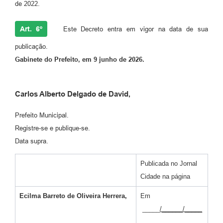
de 2022.
Art. 6º
Este Decreto entra em vigor na data de sua
publicação.
Gabinete do Prefeito, em 9 junho de 2026.
Carlos Alberto Delgado de David,
Prefeito Municipal.
Registre-se e publique-se.
Data supra.
Publicada no Jornal
Cidade na página
Ecilma Barreto de Oliveira Herrera,
Em
_____
/______/_____
__