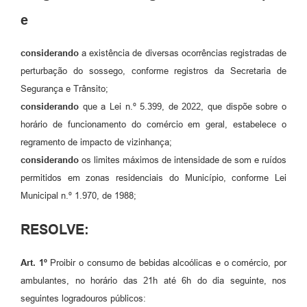
Contratos
e
Obras
considerando
a existência de diversas ocorrências registradas de
Notícias
perturbação do sossego, conforme registros da Secretaria de
Galeria de Vídeos
Segurança e Trânsito;
considerando
que a Lei n.º 5.399, de 2022, que dispõe sobre o
Contas Públicas
horário de funcionamento do comércio em geral, estabelece o
Links
regramento de impacto de vizinhança;
considerando
os limites máximos de intensidade de som e ruídos
Telefones Úteis
permitidos em zonas residenciais do Município, conforme Lei
Termos de Uso & Política de Privacidade
Municipal n.º 1.970, de 1988;
RESOLVE:
Art. 1º
Proibir o consumo de bebidas alcoólicas e o comércio, por
ambulantes, no horário das 21h até 6h do dia seguinte, nos
seguintes logradouros públicos: