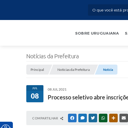
SOBRE URUGUAIANA
S
Notícias da Prefeitura
Principal
Notícias da Prefeitura
Notícia
JUL
08 JUL 2021
08
Processo seletivo abre inscriçõ
COMPARTILHAR
FACEBOOK
MESSENGER
TWITTER
WHATSAPP
OUTRAS