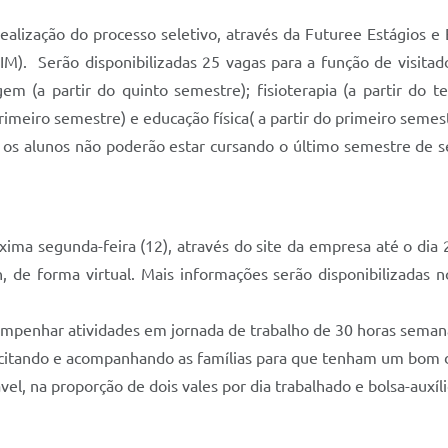
alização do processo seletivo, através da Futuree Estágios e E
IM). Serão disponibilizadas 25 vagas para a função de visitad
m (a partir do quinto semestre); fisioterapia (a partir do te
imeiro semestre) e educação física( a partir do primeiro semest
 os alunos não poderão estar cursando o último semestre de 
óxima segunda-feira (12), através do site da empresa até o di
, de forma virtual. Mais informações serão disponibilizadas 
penhar atividades em jornada de trabalho de 30 horas semanais
itando e acompanhando as famílias para que tenham um bom de
vel, na proporção de dois vales por dia trabalhado e bolsa-auxí