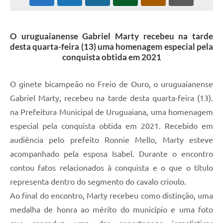
Solicitação Obras
O uruguaianense Gabriel Marty recebeu na tarde
Cidadão Online: IPTU - alvará
desta quarta-feira (13) uma homenagem especial pela
Nota Fiscal Eletrônica
conquista obtida em 2021
ITBI Online
O ginete bicampeão no Freio de Ouro, o uruguaianense
Tramitação de Processos
Gabriel Marty, recebeu na tarde desta quarta-feira (13).
na Prefeitura Municipal de Uruguaiana, uma homenagem
Colégio Agrícola Municipal
especial pela conquista obtida em 2021. Recebido em
SIM - Serviço de Inspeção Municipal
audiência pelo prefeito Ronnie Mello, Marty esteve
Vigilância Sanitária
acompanhado pela esposa Isabel. Durante o encontro
contou fatos relacionados à conquista e o que o título
Vigilância Ambiental em Saúde
representa dentro do segmento do cavalo crioulo.
COPIR - Coordenadoria de Promoção de Igualdade Racial
Ao final do encontro, Marty recebeu como distinção, uma
medalha de honra ao mérito do município e uma foto
Galeria de Fotos