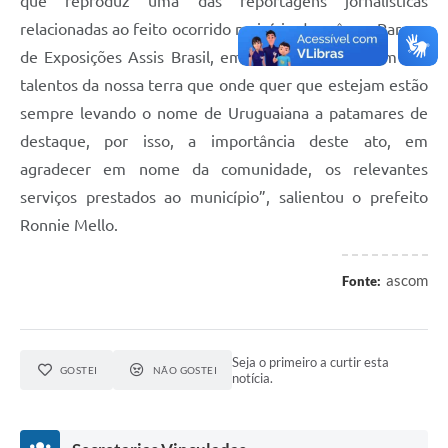
que reproduz uma das reportagens jornalísticas
Contratos
relacionadas ao feito ocorrido no início do mês no Parque
Obras
de Exposições Assis Brasil, em Esteio. “Marty é um dos
talentos da nossa terra que onde quer que estejam estão
Notícias
sempre levando o nome de Uruguaiana a patamares de
Galeria de Vídeos
destaque, por isso, a importância deste ato, em
agradecer em nome da comunidade, os relevantes
Contas Públicas
serviços prestados ao município”, salientou o prefeito
Links
Ronnie Mello.
Telefones Úteis
ascom
Fonte:
Termos de Uso & Política de Privacidade
Seja o primeiro a curtir esta
GOSTEI
NÃO GOSTEI
notícia.