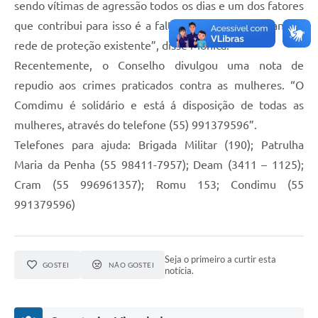
sendo vítimas de agressão todos os dias e um dos fatores
Contratos
que contribui para isso é a falta de informação quanto a
Obras
rede de proteção existente”, disse Mônica.
Notícias
Recentemente, o Conselho divulgou uma nota de
repudio aos crimes praticados contra as mulheres. “O
Galeria de Vídeos
Comdimu é solidário e está á disposição de todas as
Contas Públicas
mulheres, através do telefone (55) 991379596”.
Telefones para ajuda: Brigada Militar (190); Patrulha
Links
Maria da Penha (55 98411-7957); Deam (3411 – 1125);
Telefones Úteis
Cram (55 996961357); Romu 153; Condimu (55
Termos de Uso & Política de Privacidade
991379596)
Seja o primeiro a curtir esta
GOSTEI
NÃO GOSTEI
notícia.