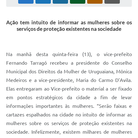
Solicitação Obras
Ação tem intuito de informar as mulheres sobre os
Cidadão Online: IPTU - alvará
serviços de proteção existentes na sociedade
Nota Fiscal Eletrônica
ITBI Online
Na manhã desta quinta-feira (13), o vice-prefeito
Tramitação de Processos
Fernando Tarragó recebeu a presidente do Conselho
Colégio Agrícola Municipal
Municipal dos Direitos da Mulher de Uruguaiana, Mônica
Medeiros e a vice-presidente, Maria do Carmo D’Avila.
SIM - Serviço de Inspeção Municipal
Elas entregaram ao Vice-prefeito o material a ser fixado
Vigilância Sanitária
em pontos estratégicos da cidade a fim de levar
informações importantes às mulheres. “Serão faixas e
Vigilância Ambiental em Saúde
cartazes espalhados na cidade no intuito de informar as
COPIR - Coordenadoria de Promoção de Igualdade Racial
mulheres sobre os serviços de proteção existentes na
Galeria de Fotos
sociedade. Infelizmente, existem milhares de mulheres