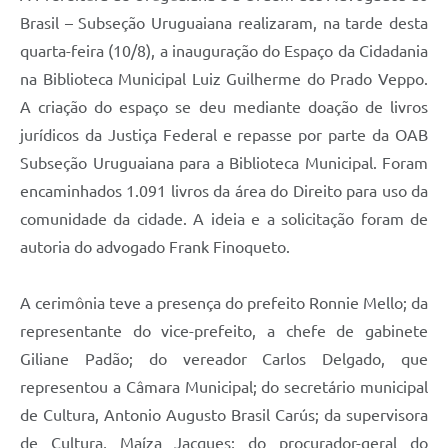
Contratos
Brasil – Subseção Uruguaiana realizaram, na tarde desta
quarta-feira (10/8), a inauguração do Espaço da Cidadania
Obras
na Biblioteca Municipal Luiz Guilherme do Prado Veppo.
Notícias
A criação do espaço se deu mediante doação de livros
Galeria de Vídeos
jurídicos da Justiça Federal e repasse por parte da OAB
Subseção Uruguaiana para a Biblioteca Municipal. Foram
Contas Públicas
encaminhados 1.091 livros da área do Direito para uso da
Links
comunidade da cidade. A ideia e a solicitação foram de
autoria do advogado Frank Finoqueto.
Telefones Úteis
Termos de Uso & Política de Privacidade
A cerimônia teve a presença do prefeito Ronnie Mello; da
representante do vice-prefeito, a chefe de gabinete
Giliane Padão; do vereador Carlos Delgado, que
representou a Câmara Municipal; do secretário municipal
de Cultura, Antonio Augusto Brasil Carús; da supervisora
de Cultura, Maíza Jacques; do procurador-geral do