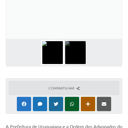
Solicitação Obras
Cidadão Online: IPTU - alvará
Nota Fiscal Eletrônica
ITBI Online
Tramitação de Processos
Colégio Agrícola Municipal
SIM - Serviço de Inspeção Municipal
Vigilância Sanitária
COMPARTILHAR
Vigilância Ambiental em Saúde
COPIR - Coordenadoria de Promoção de Igualdade Racial
Galeria de Fotos
A Prefeitura de Uruguaiana e a Ordem dos Advogados do