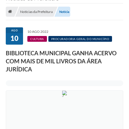
Saneamento
Notícias da Prefeitura
Notícia
Ouvidorias
Carta de Serviços
AGO
10 AGO 2022
10
Secretarias/Centrais
CULTURA
PROCURADORIA GERAL DO MUNICÍPIO
Transparência
BIBLIOTECA MUNICIPAL GANHA ACERVO
COVID-19
COM MAIS DE MIL LIVROS DA ÁREA
JURÍDICA
Prefeito Municipal
Vice-Prefeito Municipal
Requerimento geral
Sala do Empreendedor
Conselhos Municipais
Arquivo Histórico