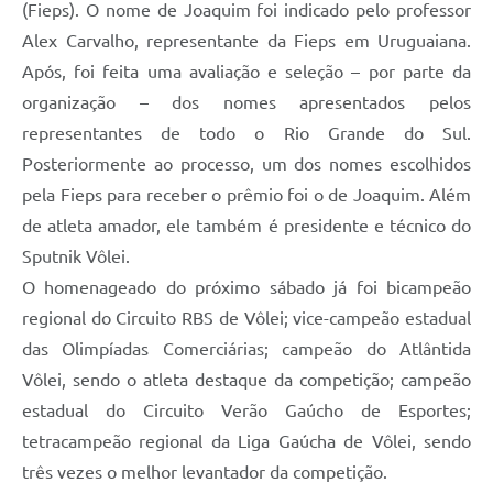
(Fieps). O nome de Joaquim foi indicado pelo professor
Contratos
Alex Carvalho, representante da Fieps em Uruguaiana.
Obras
Após, foi feita uma avaliação e seleção – por parte da
Notícias
organização – dos nomes apresentados pelos
representantes de todo o Rio Grande do Sul.
Galeria de Vídeos
Posteriormente ao processo, um dos nomes escolhidos
Contas Públicas
pela Fieps para receber o prêmio foi o de Joaquim. Além
de atleta amador, ele também é presidente e técnico do
Links
Sputnik Vôlei.
Telefones Úteis
O homenageado do próximo sábado já foi bicampeão
Termos de Uso & Política de Privacidade
regional do Circuito RBS de Vôlei; vice-campeão estadual
das Olimpíadas Comerciárias; campeão do Atlântida
Vôlei, sendo o atleta destaque da competição; campeão
estadual do Circuito Verão Gaúcho de Esportes;
tetracampeão regional da Liga Gaúcha de Vôlei, sendo
três vezes o melhor levantador da competição.