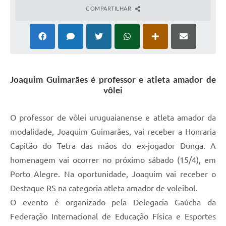
COMPARTILHAR
Solicitação Obras
Cidadão Online: IPTU - alvará
Nota Fiscal Eletrônica
ITBI Online
Joaquim Guimarães é professor e atleta amador de
vôlei
Tramitação de Processos
Colégio Agrícola Municipal
O professor de vôlei uruguaianense e atleta amador da
modalidade, Joaquim Guimarães, vai receber a Honraria
SIM - Serviço de Inspeção Municipal
Capitão do Tetra das mãos do ex-jogador Dunga. A
Vigilância Sanitária
homenagem vai ocorrer no próximo sábado (15/4), em
Vigilância Ambiental em Saúde
Porto Alegre. Na oportunidade, Joaquim vai receber o
Destaque RS na categoria atleta amador de voleibol.
COPIR - Coordenadoria de Promoção de Igualdade Racial
O evento é organizado pela Delegacia Gaúcha da
Galeria de Fotos
Federação Internacional de Educação Física e Esportes