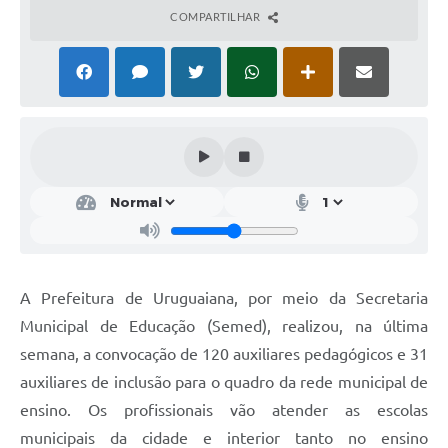
COMPARTILHAR
Solicitação Obras
Cidadão Online: IPTU - alvará
Nota Fiscal Eletrônica
ITBI Online
Tramitação de Processos
Colégio Agrícola Municipal
SIM - Serviço de Inspeção Municipal
A Prefeitura de Uruguaiana, por meio da Secretaria
Vigilância Sanitária
Municipal de Educação (Semed), realizou, na última
Vigilância Ambiental em Saúde
semana, a convocação de 120 auxiliares pedagógicos e 31
auxiliares de inclusão para o quadro da rede municipal de
COPIR - Coordenadoria de Promoção de Igualdade Racial
ensino. Os profissionais vão atender as escolas
Galeria de Fotos
municipais da cidade e interior tanto no ensino