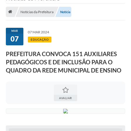
Saneamento
Notícias da Prefeitura
Notícia
Ouvidorias
Carta de Serviços
MAR
07 MAR 2024
07
Secretarias/Centrais
EDUCAÇÃO
Transparência
PREFEITURA CONVOCA 151 AUXILIARES
COVID-19
PEDAGÓGICOS E DE INCLUSÃO PARA O
QUADRO DA REDE MUNICIPAL DE ENSINO
Prefeito Municipal
Vice-Prefeito Municipal
Requerimento geral
AVALIAR
Sala do Empreendedor
Conselhos Municipais
Arquivo Histórico