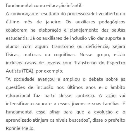
Contratos
fundamental como educação infantil.
A convocação é resultado do processo seletivo aberto no
Obras
último mês de janeiro. Os auxiliares pedagógicos
Notícias
colaboram na elaboração e planejamento das pautas
estudantis. Já os auxiliares de inclusão vão dar suporte a
Galeria de Vídeos
alunos com algum transtorno ou deficiência, sejam
Contas Públicas
físicas, motoras ou cognitivas. Nesse grupo, estão
Links
inclusos casos de jovens com Transtorno do Espectro
Autista (TEA), por exemplo.
Telefones Úteis
“A sociedade avançou e ampliou o debate sobre as
Termos de Uso & Política de Privacidade
questões de inclusão nos últimos anos e o âmbito
educacional faz parte desse contexto. A ação vai
intensificar o suporte a esses jovens e suas famílias. É
fundamental esse olhar para que a evolução e o
aprendizado atinjam os níveis buscados”, disse o prefeito
Ronnie Mello.