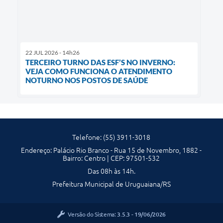
22 JUL 2026 - 14h26
TERCEIRO TURNO DAS ESF’S NO INVERNO:
VEJA COMO FUNCIONA O ATENDIMENTO
NOTURNO NOS POSTOS DE SAÚDE
Telefone: (55) 3911-3018
Endereço: Palácio Rio Branco - Rua 15 de Novembro, 1882 -
Bairro: Centro | CEP: 97501-532
Das 08h às 14h.
Prefeitura Municipal de Uruguaiana/RS
Versão do Sistema:
3.5.3 - 19/06/2026