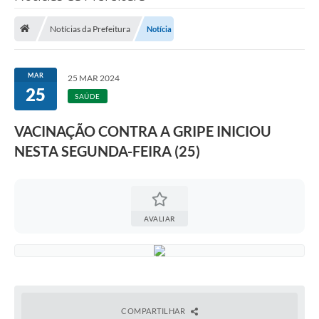
Saneamento
Notícias da Prefeitura
Notícia
Ouvidorias
Carta de Serviços
MAR
25 MAR 2024
25
Secretarias/Centrais
SAÚDE
Transparência
VACINAÇÃO CONTRA A GRIPE INICIOU
COVID-19
NESTA SEGUNDA-FEIRA (25)
Prefeito Municipal
Vice-Prefeito Municipal
AVALIAR
Requerimento geral
Sala do Empreendedor
Conselhos Municipais
COMPARTILHAR
Arquivo Histórico