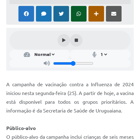
Solicitação Obras
Cidadão Online: IPTU - alvará
Nota Fiscal Eletrônica
ITBI Online
Tramitação de Processos
Colégio Agrícola Municipal
SIM - Serviço de Inspeção Municipal
A campanha de vacinação contra a Influenza de 2024
iniciou nesta segunda-feira (25). A partir de hoje, a vacina
Vigilância Sanitária
está disponível para todos os grupos prioritários. A
Vigilância Ambiental em Saúde
informação é da Secretaria de Saúde de Uruguaiana.
COPIR - Coordenadoria de Promoção de Igualdade Racial
Público-alvo
Galeria de Fotos
O público-alvo da campanha inclui crianças de seis meses