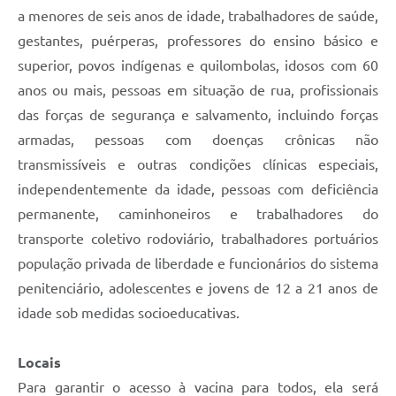
Contratos
a menores de seis anos de idade, trabalhadores de saúde,
gestantes, puérperas, professores do ensino básico e
Obras
superior, povos indígenas e quilombolas, idosos com 60
Notícias
anos ou mais, pessoas em situação de rua, profissionais
das forças de segurança e salvamento, incluindo forças
Galeria de Vídeos
armadas, pessoas com doenças crônicas não
Contas Públicas
transmissíveis e outras condições clínicas especiais,
Links
independentemente da idade, pessoas com deficiência
permanente, caminhoneiros e trabalhadores do
Telefones Úteis
transporte coletivo rodoviário, trabalhadores portuários
Termos de Uso & Política de Privacidade
população privada de liberdade e funcionários do sistema
penitenciário, adolescentes e jovens de 12 a 21 anos de
idade sob medidas socioeducativas.
Locais
Para garantir o acesso à vacina para todos, ela será