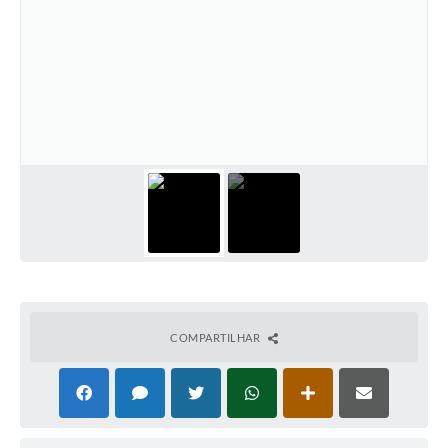
Solicitação Obras
Cidadão Online: IPTU - alvará
Nota Fiscal Eletrônica
ITBI Online
Tramitação de Processos
Colégio Agrícola Municipal
SIM - Serviço de Inspeção Municipal
Vigilância Sanitária
COMPARTILHAR
Vigilância Ambiental em Saúde
COPIR - Coordenadoria de Promoção de Igualdade Racial
Galeria de Fotos