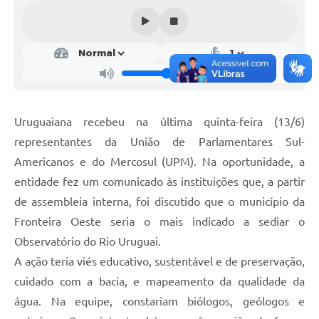
Contratos
Obras
Notícias
Galeria de Vídeos
Contas Públicas
Uruguaiana recebeu na última quinta-feira (13/6)
representantes da União de Parlamentares Sul-
Links
Americanos e do Mercosul (UPM). Na oportunidade, a
Telefones Úteis
entidade fez um comunicado às instituições que, a partir
de assembleia interna, foi discutido que o município da
Termos de Uso & Política de Privacidade
Fronteira Oeste seria o mais indicado a sediar o
Observatório do Rio Uruguai.
A ação teria viés educativo, sustentável e de preservação,
cuidado com a bacia, e mapeamento da qualidade da
água. Na equipe, constariam biólogos, geólogos e