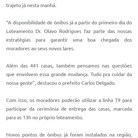
Contratos
trajeto já nesta manhã.
Obras
“A disponibilidade de ônibus já a partir do primeiro dia do
Notícias
Loteamento Dr. Olavo Rodrigues faz parte das nossas
estratégias para garantir uma boa chegada dos
Galeria de Vídeos
moradores ao seus novos lares.
Contas Públicas
Links
Além das 441 casas, também pensamos nas questões
que envolvem essa grande mudança. Tudo pra cuidar da
Telefones Úteis
nossa gente”, destacou o prefeito Carlos Delgado.
Termos de Uso & Política de Privacidade
Com isso, os moradores poderão utilizar a linha T9 para
participar da cerimônia de entrega das casas, marcada
para as 13h no próprio loteamento.
Novos pontos de ônibus já foram instalados na região,