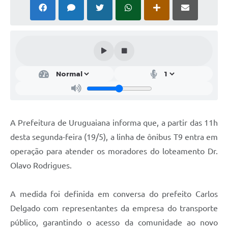
Solicitação Obras
Cidadão Online: IPTU - alvará
Nota Fiscal Eletrônica
ITBI Online
Tramitação de Processos
Colégio Agrícola Municipal
A Prefeitura de Uruguaiana informa que, a partir das 11h
SIM - Serviço de Inspeção Municipal
desta segunda-feira (19/5), a linha de ônibus T9 entra em
operação para atender os moradores do loteamento Dr.
Vigilância Sanitária
Olavo Rodrigues.
Vigilância Ambiental em Saúde
A medida foi definida em conversa do prefeito Carlos
COPIR - Coordenadoria de Promoção de Igualdade Racial
Delgado com representantes da empresa do transporte
Galeria de Fotos
público, garantindo o acesso da comunidade ao novo