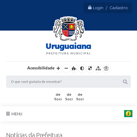
Login / Cadastro
Acessibilidade
F
o
t
o
:
J
MENU
e
f
Sobre Uruguaiana
f
e
Notícias da Prefeitura