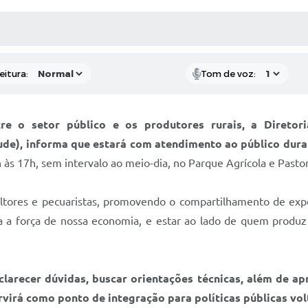
 MÍDIAS
RECEBA NOTÍCIAS
eitura:
Tom de voz:
e o setor público e os produtores rurais, a Diretori
de), informa que estará com atendimento ao público dur
 às 17h, sem intervalo ao meio-dia, no Parque Agrícola e Pastor
ultores e pecuaristas, promovendo o compartilhamento de expe
sa a força de nossa economia, e estar ao lado de quem produ
larecer dúvidas, buscar orientações técnicas, além de a
virá como ponto de integração para políticas públicas vo