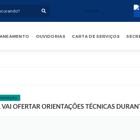
ANEAMENTO
OUVIDORIAS
CARTA DE SERVIÇOS
SECR
 INOVAÇÃO
 VAI OFERTAR ORIENTAÇÕES TÉCNICAS DURAN
F
o
t