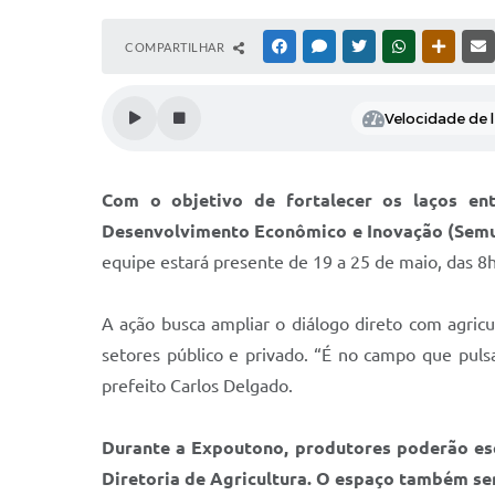
COMPARTILHAR
FACEBOOK
MESSENGER
TWITTER
WHATSAPP
OUTRAS
Velocidade de l
Com o objetivo de fortalecer os laços entr
Desenvolvimento Econômico e Inovação (Semu
equipe estará presente de 19 a 25 de maio, das 8h
A ação busca ampliar o diálogo direto com agric
setores público e privado. “É no campo que pul
prefeito Carlos Delgado.
Durante a Expoutono, produtores poderão esc
Diretoria de Agricultura. O espaço também ser