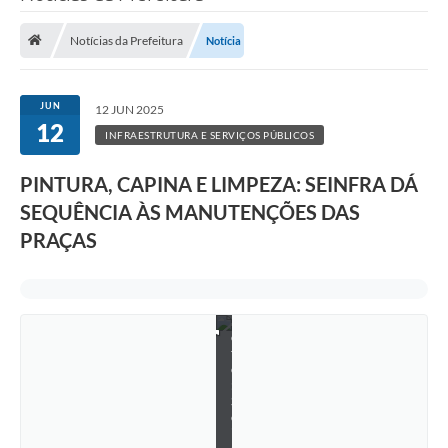
Saneamento
Notícias da Prefeitura
Notícia
Ouvidorias
Carta de Serviços
JUN
12 JUN 2025
12
Secretarias/Centrais
INFRAESTRUTURA E SERVIÇOS PÚBLICOS
Transparência
PINTURA, CAPINA E LIMPEZA: SEINFRA DÁ
COVID-19
SEQUÊNCIA ÀS MANUTENÇÕES DAS
PRAÇAS
Prefeito Municipal
Vice-Prefeito Municipal
F
Requerimento geral
o
t
Sala do Empreendedor
o
:
S
Conselhos Municipais
e
i
Arquivo Histórico