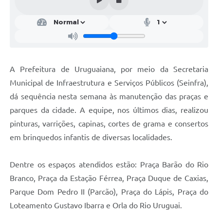
Contratos
Obras
Notícias
Galeria de Vídeos
A Prefeitura de Uruguaiana, por meio da Secretaria
Municipal de Infraestrutura e Serviços Públicos (Seinfra),
Contas Públicas
dá sequência nesta semana às manutenção das praças e
Links
parques da cidade. A equipe, nos últimos dias, realizou
Telefones Úteis
pinturas, varrições, capinas, cortes de grama e consertos
em brinquedos infantis de diversas localidades.
Termos de Uso & Política de Privacidade
Dentre os espaços atendidos estão: Praça Barão do Rio
Branco, Praça da Estação Férrea, Praça Duque de Caxias,
Parque Dom Pedro II (Parcão), Praça do Lápis, Praça do
Loteamento Gustavo Ibarra e Orla do Rio Uruguai.