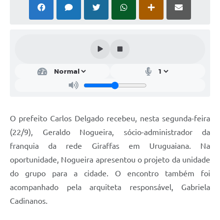
Solicitação Obras
Cidadão Online: IPTU - alvará
Nota Fiscal Eletrônica
ITBI Online
Tramitação de Processos
Colégio Agrícola Municipal
O prefeito Carlos Delgado recebeu, nesta segunda-feira
SIM - Serviço de Inspeção Municipal
(22/9), Geraldo Nogueira, sócio-administrador da
franquia da rede Giraffas em Uruguaiana. Na
Vigilância Sanitária
oportunidade, Nogueira apresentou o projeto da unidade
Vigilância Ambiental em Saúde
do grupo para a cidade. O encontro também foi
acompanhado pela arquiteta responsável, Gabriela
COPIR - Coordenadoria de Promoção de Igualdade Racial
Cadinanos.
Galeria de Fotos