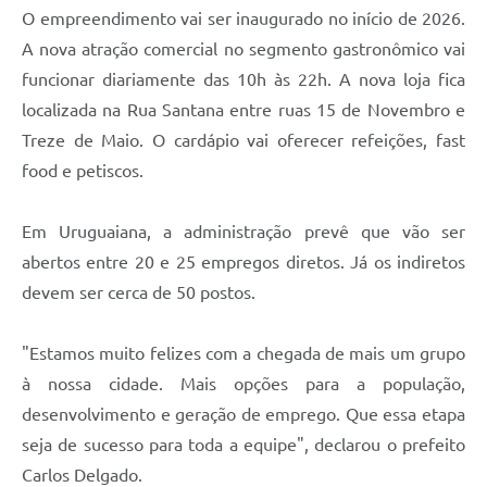
Contratos
O empreendimento vai ser inaugurado no início de 2026.
A nova atração comercial no segmento gastronômico vai
Obras
funcionar diariamente das 10h às 22h. A nova loja fica
Notícias
localizada na Rua Santana entre ruas 15 de Novembro e
Treze de Maio. O cardápio vai oferecer refeições, fast
Galeria de Vídeos
food e petiscos.
Contas Públicas
Links
Em Uruguaiana, a administração prevê que vão ser
abertos entre 20 e 25 empregos diretos. Já os indiretos
Telefones Úteis
devem ser cerca de 50 postos.
Termos de Uso & Política de Privacidade
"Estamos muito felizes com a chegada de mais um grupo
à nossa cidade. Mais opções para a população,
desenvolvimento e geração de emprego. Que essa etapa
seja de sucesso para toda a equipe", declarou o prefeito
Carlos Delgado.