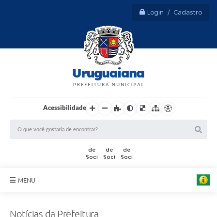
Login / Cadastro
Acessibilidade
F
o
t
MENU
o
:
Sobre Uruguaiana
T
h
Notícias da Prefeitura