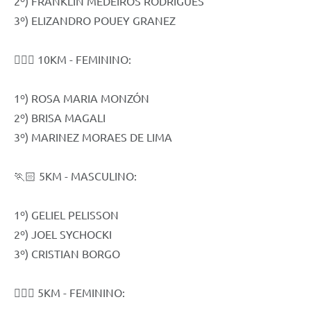
2º) FRANKLIN MEDEIROS RODRIGUES
3º) ELIZANDRO POUEY GRANEZ
🏃🏻‍♀️ 10KM - FEMININO:
1º) ROSA MARIA MONZÓN
2º) BRISA MAGALI
3º) MARINEZ MORAES DE LIMA
🏃🏻 5KM - MASCULINO:
1º) GELIEL PELISSON
2º) JOEL SYCHOCKI
3º) CRISTIAN BORGO
🏃🏻‍♀️ 5KM - FEMININO: