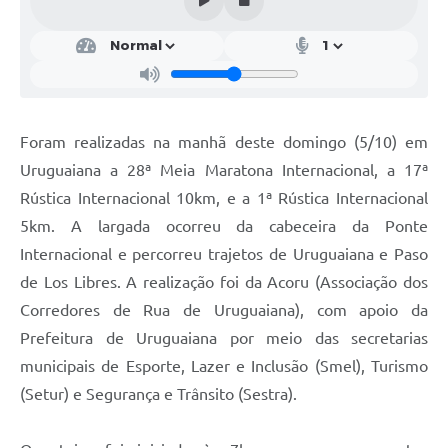
Contratos
Obras
Notícias
Galeria de Vídeos
Foram realizadas na manhã deste domingo (5/10) em
Uruguaiana a 28ª Meia Maratona Internacional, a 17ª
Contas Públicas
Rústica Internacional 10km, e a 1ª Rústica Internacional
Links
5km. A largada ocorreu da cabeceira da Ponte
Telefones Úteis
Internacional e percorreu trajetos de Uruguaiana e Paso
de Los Libres. A realização foi da Acoru (Associação dos
Termos de Uso & Política de Privacidade
Corredores de Rua de Uruguaiana), com apoio da
Prefeitura de Uruguaiana por meio das secretarias
municipais de Esporte, Lazer e Inclusão (Smel), Turismo
(Setur) e Segurança e Trânsito (Sestra).