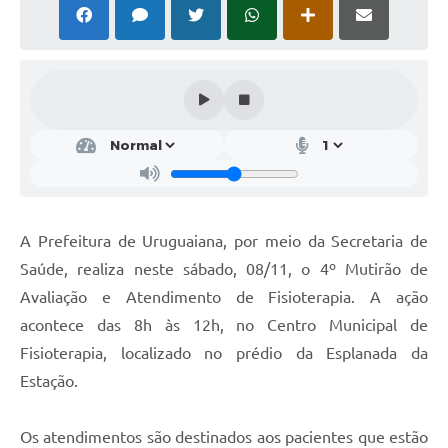
Solicitação Obras
Cidadão Online: IPTU - alvará
Nota Fiscal Eletrônica
ITBI Online
Tramitação de Processos
Colégio Agrícola Municipal
A Prefeitura de Uruguaiana, por meio da Secretaria de
SIM - Serviço de Inspeção Municipal
Saúde, realiza neste sábado, 08/11, o 4º Mutirão de
Avaliação e Atendimento de Fisioterapia. A ação
Vigilância Sanitária
acontece das 8h às 12h, no Centro Municipal de
Vigilância Ambiental em Saúde
Fisioterapia, localizado no prédio da Esplanada da
Estação.
COPIR - Coordenadoria de Promoção de Igualdade Racial
Galeria de Fotos
Os atendimentos são destinados aos pacientes que estão