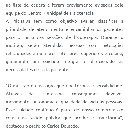
Contratos
na lista de espera e foram previamente avisados pela
equipe do Centro Municipal de Fisioterapia.
Obras
A iniciativa tem como objetivo avaliar, classificar a
Notícias
prioridade de atendimento e encaminhar os pacientes
para o início das sessões de fisioterapia. Durante o
Galeria de Vídeos
mutirão, serão atendidas pessoas com patologias
Contas Públicas
relacionadas a membros inferiores, superiores e coluna,
Links
garantindo um cuidado integral e direcionado às
necessidades de cada paciente.
Telefones Úteis
Termos de Uso & Política de Privacidade
“O mutirão é uma ação que une técnica e sensibilidade.
Através da fisioterapia, conseguimos devolver
movimento, autonomia e qualidade de vida às pessoas.
Esse cuidado contínuo é parte do nosso compromisso
com uma saúde pública que acolhe e transforma”,
destacou o prefeito Carlos Delgado.