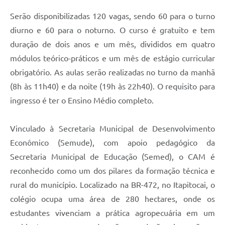
Contratos
Serão disponibilizadas 120 vagas, sendo 60 para o turno
Obras
diurno e 60 para o noturno. O curso é gratuito e tem
duração de dois anos e um mês, divididos em quatro
Notícias
módulos teórico-práticos e um mês de estágio curricular
Galeria de Vídeos
obrigatório. As aulas serão realizadas no turno da manhã
Contas Públicas
(8h às 11h40) e da noite (19h às 22h40). O requisito para
ingresso é ter o Ensino Médio completo.
Links
Telefones Úteis
Vinculado à Secretaria Municipal de Desenvolvimento
Econômico (Semude), com apoio pedagógico da
Termos de Uso & Política de Privacidade
Secretaria Municipal de Educação (Semed), o CAM é
reconhecido como um dos pilares da formação técnica e
rural do município. Localizado na BR-472, no Itapitocai, o
colégio ocupa uma área de 280 hectares, onde os
estudantes vivenciam a prática agropecuária em um