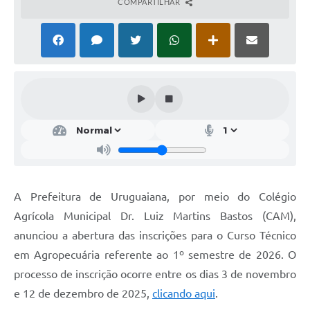
COMPARTILHAR
Solicitação Obras
Cidadão Online: IPTU - alvará
Nota Fiscal Eletrônica
ITBI Online
Tramitação de Processos
Colégio Agrícola Municipal
SIM - Serviço de Inspeção Municipal
A Prefeitura de Uruguaiana, por meio do Colégio
Vigilância Sanitária
Agrícola Municipal Dr. Luiz Martins Bastos (CAM),
anunciou a abertura das inscrições para o Curso Técnico
Vigilância Ambiental em Saúde
em Agropecuária referente ao 1º semestre de 2026. O
COPIR - Coordenadoria de Promoção de Igualdade Racial
processo de inscrição ocorre entre os dias 3 de novembro
Galeria de Fotos
e 12 de dezembro de 2025,
clicando aqui
.