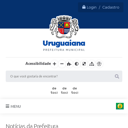
Login / Cadastro
Acessibilidade
MENU
A
r
t
Sobre Uruguaiana
e
Notícias da Prefeitura
: