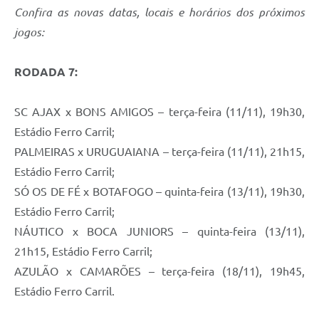
Contratos
Confira as novas datas, locais e horários dos próximos
jogos:
Obras
Notícias
RODADA 7:
Galeria de Vídeos
SC AJAX x BONS AMIGOS – terça-feira (11/11), 19h30,
Contas Públicas
Estádio Ferro Carril;
Links
PALMEIRAS x URUGUAIANA – terça-feira (11/11), 21h15,
Estádio Ferro Carril;
Telefones Úteis
SÓ OS DE FÉ x BOTAFOGO – quinta-feira (13/11), 19h30,
Termos de Uso & Política de Privacidade
Estádio Ferro Carril;
NÁUTICO x BOCA JUNIORS – quinta-feira (13/11),
21h15, Estádio Ferro Carril;
AZULÃO x CAMARÕES – terça-feira (18/11), 19h45,
Estádio Ferro Carril.