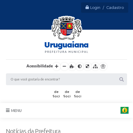
Login / Cadastro
Acessibilidade
F
o
t
MENU
o
:
Sobre Uruguaiana
T
h
Notícias da Prefeitura