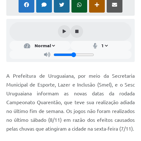
Solicitação Obras
Cidadão Online: IPTU - alvará
Nota Fiscal Eletrônica
ITBI Online
Tramitação de Processos
Colégio Agrícola Municipal
A Prefeitura de Uruguaiana, por meio da Secretaria
SIM - Serviço de Inspeção Municipal
Municipal de Esporte, Lazer e Inclusão (Smel), e o Sesc
Uruguaiana informam as novas datas da rodada
Vigilância Sanitária
Campeonato Quarentão, que teve sua realização adiada
Vigilância Ambiental em Saúde
no último fim de semana. Os jogos não foram realizados
no último sábado (8/11) em razão dos efeitos causados
COPIR - Coordenadoria de Promoção de Igualdade Racial
pelas chuvas que atingiram a cidade na sexta-feira (7/11).
Galeria de Fotos