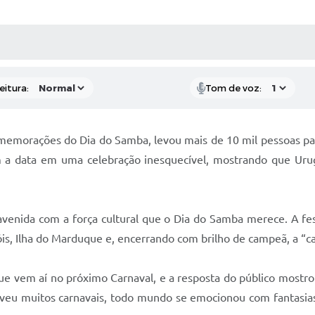
 MÍDIAS
RECEBA NOTÍCIAS
eitura:
Tom de voz:
comemorações do Dia do Samba, levou mais de 10 mil pessoas pa
m a data em uma celebração inesquecível, mostrando que Ur
 avenida com a força cultural que o Dia do Samba merece. A f
is, Ilha do Marduque e, encerrando com brilho de campeã, a “c
ue vem aí no próximo Carnaval, e a resposta do público mostrou
viveu muitos carnavais, todo mundo se emocionou com fantasias