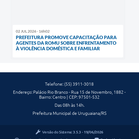
02 JUL 2026 - 16h02
PREFEITURA PROMOVE CAPACITAÇÃO PARA
AGENTES DA ROMU SOBRE ENFRENTAMENTO
À VIOLÊNCIA DOMÉSTICA E FAMILIAR
Telefone: (55) 3911-3018
Endereço: Palácio Rio Branco - Rua 15 de Novembro, 1882 -
Bairro: Centro | CEP: 97501-532
Das 08h às 14h.
Prefeitura Municipal de Uruguaiana/RS
Versão do Sistema:
3.5.3 - 19/06/2026