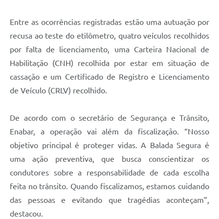
Contratos
Entre as ocorrências registradas estão uma autuação por
Obras
recusa ao teste do etilômetro, quatro veículos recolhidos
Notícias
por falta de licenciamento, uma Carteira Nacional de
Habilitação (CNH) recolhida por estar em situação de
Galeria de Vídeos
cassação e um Certificado de Registro e Licenciamento
Contas Públicas
de Veículo (CRLV) recolhido.
Links
De acordo com o secretário de Segurança e Trânsito,
Telefones Úteis
Enabar, a operação vai além da fiscalização. “Nosso
Termos de Uso & Política de Privacidade
objetivo principal é proteger vidas. A Balada Segura é
uma ação preventiva, que busca conscientizar os
condutores sobre a responsabilidade de cada escolha
feita no trânsito. Quando fiscalizamos, estamos cuidando
das pessoas e evitando que tragédias aconteçam”,
destacou.