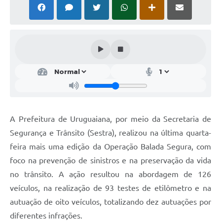
Solicitação Obras
Cidadão Online: IPTU - alvará
Nota Fiscal Eletrônica
ITBI Online
Tramitação de Processos
Colégio Agrícola Municipal
A Prefeitura de Uruguaiana, por meio da Secretaria de
SIM - Serviço de Inspeção Municipal
Segurança e Trânsito (Sestra), realizou na última quarta-
feira mais uma edição da Operação Balada Segura, com
Vigilância Sanitária
foco na prevenção de sinistros e na preservação da vida
Vigilância Ambiental em Saúde
no trânsito. A ação resultou na abordagem de 126
veículos, na realização de 93 testes de etilômetro e na
COPIR - Coordenadoria de Promoção de Igualdade Racial
autuação de oito veículos, totalizando dez autuações por
Galeria de Fotos
diferentes infrações.