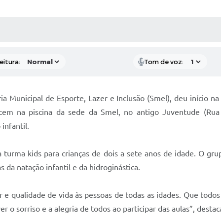
 MÍDIAS
RECEBA NOTÍCIAS
eitura:
Tom de voz:
ia Municipal de Esporte, Lazer e Inclusão (Smel), deu início n
ecem na piscina da sede da Smel, no antigo Juventude (Rua
infantil.
urma kids para crianças de dois a sete anos de idade. O grup
da natação infantil e da hidroginástica.
r e qualidade de vida às pessoas de todas as idades. Que todo
r o sorriso e a alegria de todos ao participar das aulas”, destac