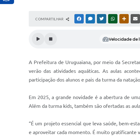
COMPARTILHAR
FACEBOOK
MESSENGER
TWITTER
WHATSAPP
OUTRAS
Velocidade de l
A Prefeitura de Uruguaiana, por meio da Secretar
verão das atividades aquáticas. As aulas acont
participação dos alunos e pais da turma da natação 
Em 2025, a grande novidade é a abertura de uma t
Além da turma kids, também são ofertadas as aulas 
“É um projeto essencial que leva saúde, bem-esta
e aproveitar cada momento. É muito gratificante ve