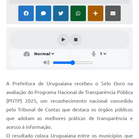
Solicitação Obras
Cidadão Online: IPTU - alvará
Nota Fiscal Eletrônica
ITBI Online
Tramitação de Processos
Colégio Agrícola Municipal
SIM - Serviço de Inspeção Municipal
A Prefeitura de Uruguaiana recebeu o Selo Ouro na
avaliação do Programa Nacional de Transparência Pública
Vigilância Sanitária
(PNTP) 2025, um reconhecimento nacional concedido
Vigilância Ambiental em Saúde
pelo Tribunal de Contas que destaca os órgãos públicos
que adotam as melhores práticas de transparência e
COPIR - Coordenadoria de Promoção de Igualdade Racial
acesso à informação.
Galeria de Fotos
O resultado coloca Uruguaiana entre os municípios que