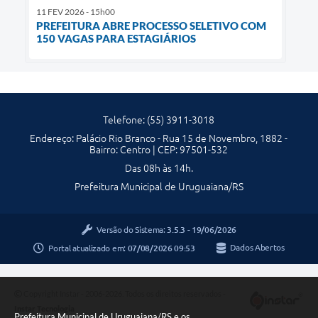
11 FEV 2026 - 15h00
PREFEITURA ABRE PROCESSO SELETIVO COM
150 VAGAS PARA ESTAGIÁRIOS
Telefone: (55) 3911-3018
Endereço: Palácio Rio Branco - Rua 15 de Novembro, 1882 -
Bairro: Centro | CEP: 97501-532
Das 08h às 14h.
Prefeitura Municipal de Uruguaiana/RS
Versão do Sistema:
3.5.3 - 19/06/2026
Portal atualizado em:
07/08/2026 09:53
Dados Abertos
Copyright Instar - 2006-2026. Todos os direitos reservados -
Instar Tecnologia
Prefeitura Municipal de Uruguaiana/RS e os