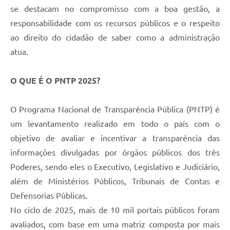
Contratos
se destacam no compromisso com a boa gestão, a
responsabilidade com os recursos públicos e o respeito
Obras
ao direito do cidadão de saber como a administração
Notícias
atua.
Galeria de Vídeos
O QUE É O PNTP 2025?
Contas Públicas
Links
O Programa Nacional de Transparência Pública (PNTP) é
um levantamento realizado em todo o país com o
Telefones Úteis
objetivo de avaliar e incentivar a transparência das
Termos de Uso & Política de Privacidade
informações divulgadas por órgãos públicos dos três
Poderes, sendo eles o Executivo, Legislativo e Judiciário,
além de Ministérios Públicos, Tribunais de Contas e
Defensorias Públicas.
No ciclo de 2025, mais de 10 mil portais públicos foram
avaliados, com base em uma matriz composta por mais