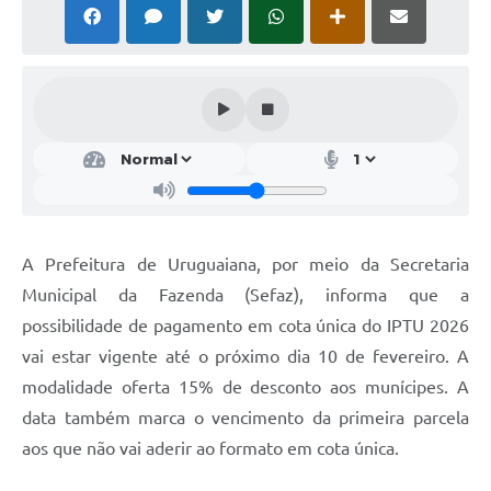
Solicitação Obras
Cidadão Online: IPTU - alvará
Nota Fiscal Eletrônica
ITBI Online
Tramitação de Processos
Colégio Agrícola Municipal
A Prefeitura de Uruguaiana, por meio da Secretaria
SIM - Serviço de Inspeção Municipal
Municipal da Fazenda (Sefaz), informa que a
possibilidade de pagamento em cota única do IPTU 2026
Vigilância Sanitária
vai estar vigente até o próximo dia 10 de fevereiro. A
Vigilância Ambiental em Saúde
modalidade oferta 15% de desconto aos munícipes. A
data também marca o vencimento da primeira parcela
COPIR - Coordenadoria de Promoção de Igualdade Racial
aos que não vai aderir ao formato em cota única.
Galeria de Fotos