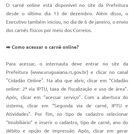
Contratos
O carnê online está disponível no site da Prefeitura
desde o último dia 13 de dezembro. Além disso, o
Obras
Executivo também iniciou, no dia de 6 de janeiro, o envio
Notícias
dos carnês físicos por meio dos Correios.
Galeria de Vídeos
➡️ Como acessar o carnê online?
Contas Públicas
Links
Para acessar, o internauta deve entrar no site da
Prefeitura (www.uruguaiana.rs.gov.br) e clicar no canal
Telefones Úteis
"Cidadão Online". Na aba que abrir, clicar em “Cidadão
Termos de Uso & Política de Privacidade
online: 2ª via IPTU, taxa de fiscalização e uso de área”.
Após, clicar em “acessar serviço”. Com a abertura do
sistema, clicar em “Segunda via de carnê, IPTU e
Atividades”. Por fim, no tipo de cadastro selecionar
“Imobiliário” e inserir o cadastro, tipo de carnê, ano do
débito e opção de impressão. Após, clicar em gerar