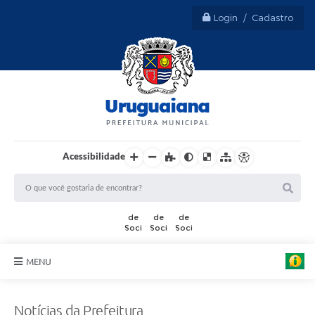
Login / Cadastro
Acessibilidade
A
r
t
MENU
e
:
Sobre Uruguaiana
M
a
Notícias da Prefeitura