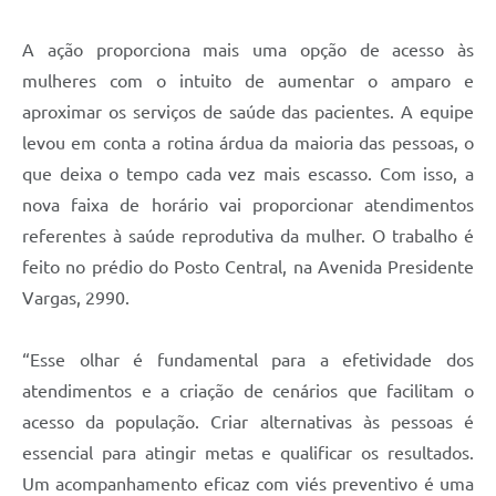
Contratos
A ação proporciona mais uma opção de acesso às
Obras
mulheres com o intuito de aumentar o amparo e
Notícias
aproximar os serviços de saúde das pacientes. A equipe
levou em conta a rotina árdua da maioria das pessoas, o
Galeria de Vídeos
que deixa o tempo cada vez mais escasso. Com isso, a
Contas Públicas
nova faixa de horário vai proporcionar atendimentos
Links
referentes à saúde reprodutiva da mulher. O trabalho é
feito no prédio do Posto Central, na Avenida Presidente
Telefones Úteis
Vargas, 2990.
Termos de Uso & Política de Privacidade
“Esse olhar é fundamental para a efetividade dos
atendimentos e a criação de cenários que facilitam o
acesso da população. Criar alternativas às pessoas é
essencial para atingir metas e qualificar os resultados.
Um acompanhamento eficaz com viés preventivo é uma