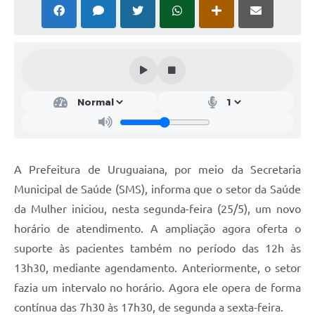
Solicitação Obras
Cidadão Online: IPTU - alvará
Nota Fiscal Eletrônica
ITBI Online
Tramitação de Processos
Colégio Agrícola Municipal
A Prefeitura de Uruguaiana, por meio da Secretaria
SIM - Serviço de Inspeção Municipal
Municipal de Saúde (SMS), informa que o setor da Saúde
da Mulher iniciou, nesta segunda-feira (25/5), um novo
Vigilância Sanitária
horário de atendimento. A ampliação agora oferta o
Vigilância Ambiental em Saúde
suporte às pacientes também no período das 12h às
13h30, mediante agendamento. Anteriormente, o setor
COPIR - Coordenadoria de Promoção de Igualdade Racial
fazia um intervalo no horário. Agora ele opera de forma
Galeria de Fotos
contínua das 7h30 às 17h30, de segunda a sexta-feira.