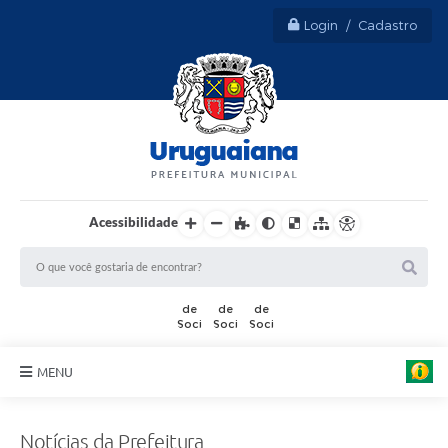
Login / Cadastro
Acessibilidade
F
o
t
MENU
o
:
Sobre Uruguaiana
T
h
Notícias da Prefeitura