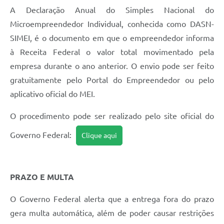
Contratos
A Declaração Anual do Simples Nacional do
Microempreendedor Individual, conhecida como DASN-
Obras
SIMEI, é o documento em que o empreendedor informa
Notícias
à Receita Federal o valor total movimentado pela
Galeria de Vídeos
empresa durante o ano anterior. O envio pode ser feito
gratuitamente pelo Portal do Empreendedor ou pelo
Contas Públicas
aplicativo oficial do MEI.
Links
O procedimento pode ser realizado pelo site oficial do
Telefones Úteis
Governo Federal:
Clique aqui
Termos de Uso & Política de Privacidade
PRAZO E MULTA
O Governo Federal alerta que a entrega fora do prazo
gera multa automática, além de poder causar restrições