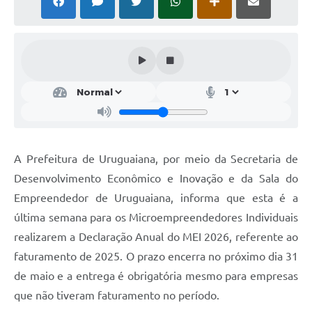
Solicitação Obras
Cidadão Online: IPTU - alvará
Nota Fiscal Eletrônica
ITBI Online
Tramitação de Processos
Colégio Agrícola Municipal
A Prefeitura de Uruguaiana, por meio da Secretaria de
Desenvolvimento Econômico e Inovação e da Sala do
SIM - Serviço de Inspeção Municipal
Empreendedor de Uruguaiana, informa que esta é a
Vigilância Sanitária
última semana para os Microempreendedores Individuais
realizarem a Declaração Anual do MEI 2026, referente ao
Vigilância Ambiental em Saúde
faturamento de 2025. O prazo encerra no próximo dia 31
COPIR - Coordenadoria de Promoção de Igualdade Racial
de maio e a entrega é obrigatória mesmo para empresas
Galeria de Fotos
que não tiveram faturamento no período.