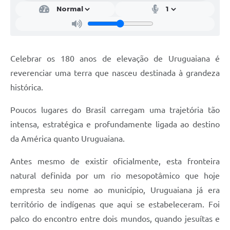
Contratos
Obras
Notícias
Celebrar os 180 anos de elevação de Uruguaiana é
Galeria de Vídeos
reverenciar uma terra que nasceu destinada à grandeza
histórica.
Contas Públicas
Links
Poucos lugares do Brasil carregam uma trajetória tão
intensa, estratégica e profundamente ligada ao destino
Telefones Úteis
da América quanto Uruguaiana.
Termos de Uso & Política de Privacidade
Antes mesmo de existir oficialmente, esta fronteira
natural definida por um rio mesopotâmico que hoje
empresta seu nome ao município, Uruguaiana já era
território de indígenas que aqui se estabeleceram. Foi
palco do encontro entre dois mundos, quando jesuítas e