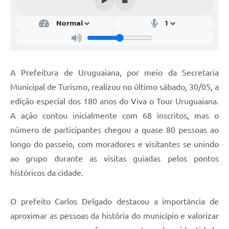
Contratos
Obras
Notícias
Galeria de Vídeos
A Prefeitura de Uruguaiana, por meio da Secretaria
Municipal de Turismo, realizou no último sábado, 30/05, a
Contas Públicas
edição especial dos 180 anos do Viva o Tour Uruguaiana.
Links
A ação contou inicialmente com 68 inscritos, mas o
Telefones Úteis
número de participantes chegou a quase 80 pessoas ao
longo do passeio, com moradores e visitantes se unindo
Termos de Uso & Política de Privacidade
ao grupo durante as visitas guiadas pelos pontos
históricos da cidade.
O prefeito Carlos Delgado destacou a importância de
aproximar as pessoas da história do município e valorizar