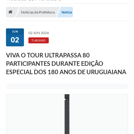
Saneamento
Notícias da Prefeitura
Notícia
Ouvidorias
Carta de Serviços
JUN
02 JUN 2026
02
Secretarias/Centrais
TURISMO
Transparência
VIVA O TOUR ULTRAPASSA 80
F
COVID-19
PARTICIPANTES DURANTE EDIÇÃO
o
t
ESPECIAL DOS 180 ANOS DE URUGUAIANA
o
Prefeito Municipal
:
T
Vice-Prefeito Municipal
h
i
a
Requerimento geral
g
o
Sala do Empreendedor
V
a
l
Conselhos Municipais
e
n
Arquivo Histórico