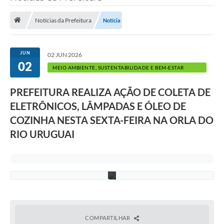
A
Saneamento
r
t
Notícias da Prefeitura
Notícia
Ouvidorias
e
d
a
Carta de Serviços
c
JUN
02 JUN 2026
a
02
Secretarias/Centrais
p
MEIO AMBIENTE, SUSTENTABILIDADE E BEM-ESTAR
a
ANIMAL
:
Transparência
T
PREFEITURA REALIZA AÇÃO DE COLETA DE
h
COVID-19
ELETRÔNICOS, LÂMPADAS E ÓLEO DE
a
í
COZINHA NESTA SEXTA-FEIRA NA ORLA DO
s
Prefeito Municipal
V
RIO URUGUAI
i
Vice-Prefeito Municipal
e
i
r
Requerimento geral
a
Sala do Empreendedor
Conselhos Municipais
COMPARTILHAR
Arquivo Histórico