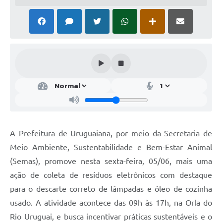
Solicitação Obras
Cidadão Online: IPTU - alvará
Nota Fiscal Eletrônica
ITBI Online
Tramitação de Processos
Colégio Agrícola Municipal
SIM - Serviço de Inspeção Municipal
A Prefeitura de Uruguaiana, por meio da Secretaria de
Meio Ambiente, Sustentabilidade e Bem-Estar Animal
Vigilância Sanitária
(Semas), promove nesta sexta-feira, 05/06, mais uma
Vigilância Ambiental em Saúde
ação de coleta de resíduos eletrônicos com destaque
para o descarte correto de lâmpadas e óleo de cozinha
COPIR - Coordenadoria de Promoção de Igualdade Racial
usado. A atividade acontece das 09h às 17h, na Orla do
Galeria de Fotos
Rio Uruguai, e busca incentivar práticas sustentáveis e o