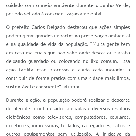
Contratos
cuidado com o meio ambiente durante o Junho Verde,
período voltado à conscientização ambiental.
Obras
O prefeito Carlos Delgado destacou que ações simples
Notícias
podem gerar grandes impactos na preservação ambiental
Galeria de Vídeos
e na qualidade de vida da população. “Muita gente tem
Contas Públicas
em casa materiais que não sabe onde descartar e acaba
deixando guardado ou colocando no lixo comum. Essa
Links
ação facilita esse processo e ajuda cada morador a
Telefones Úteis
contribuir de forma prática com uma cidade mais limpa,
sustentável e consciente”, afirmou.
Termos de Uso & Política de Privacidade
Durante a ação, a população poderá realizar o descarte
de óleo de cozinha usado, lâmpadas e diversos resíduos
eletrônicos como televisores, computadores, celulares,
notebooks, impressoras, teclados, carregadores, cabos e
outros equipamentos sem utilização. A iniciativa da