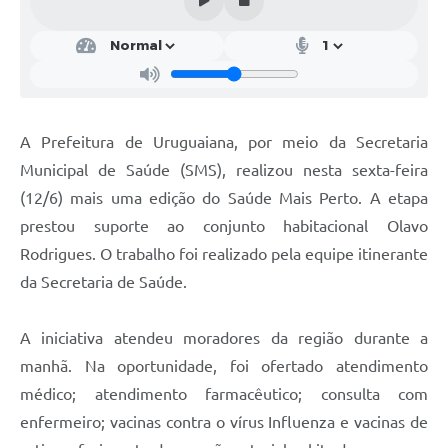
Contratos
Obras
Notícias
Galeria de Vídeos
A Prefeitura de Uruguaiana, por meio da Secretaria
Municipal de Saúde (SMS), realizou nesta sexta-feira
Contas Públicas
(12/6) mais uma edição do Saúde Mais Perto. A etapa
Links
prestou suporte ao conjunto habitacional Olavo
Telefones Úteis
Rodrigues. O trabalho foi realizado pela equipe itinerante
da Secretaria de Saúde.
Termos de Uso & Política de Privacidade
A iniciativa atendeu moradores da região durante a
manhã. Na oportunidade, foi ofertado atendimento
médico; atendimento farmacêutico; consulta com
enfermeiro; vacinas contra o vírus Influenza e vacinas de