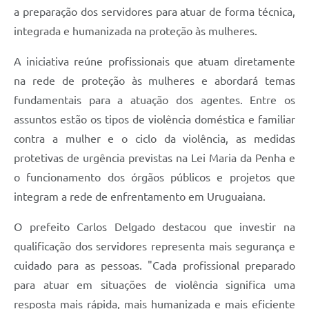
Contratos
a preparação dos servidores para atuar de forma técnica,
integrada e humanizada na proteção às mulheres.
Obras
A iniciativa reúne profissionais que atuam diretamente
Notícias
na rede de proteção às mulheres e abordará temas
Galeria de Vídeos
fundamentais para a atuação dos agentes. Entre os
Contas Públicas
assuntos estão os tipos de violência doméstica e familiar
contra a mulher e o ciclo da violência, as medidas
Links
protetivas de urgência previstas na Lei Maria da Penha e
Telefones Úteis
o funcionamento dos órgãos públicos e projetos que
integram a rede de enfrentamento em Uruguaiana.
Termos de Uso & Política de Privacidade
O prefeito Carlos Delgado destacou que investir na
qualificação dos servidores representa mais segurança e
cuidado para as pessoas. "Cada profissional preparado
para atuar em situações de violência significa uma
resposta mais rápida, mais humanizada e mais eficiente