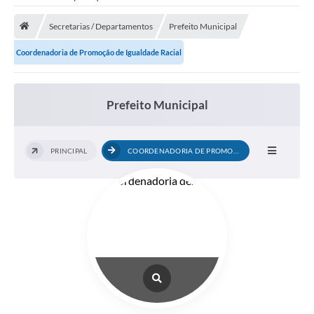
Saneamento
Secretarias / Departamentos
Prefeito Municipal
Ouvidorias
Coordenadoria de Promoção de Igualdade Racial
Carta de Serviços
Secretarias/Centrais
Prefeito Municipal
Transparência
COVID-19
PRINCIPAL
COORDENADORIA DE PROMOÇÃO DE IGUALDADE...
Prefeito Municipal
Vice-Prefeito Municipal
Requerimento geral
Sala do Empreendedor
Conselhos Municipais
Arquivo Histórico