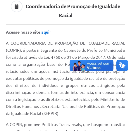
Coordenadoria de Promoção de Igualdade
Solicitação Obras
Racial
Cidadão Online: IPTU - alvará
Nota Fiscal Eletrônica
Acesse nosso site
aqui
!
A COORDENADORIA DE PROMOÇÃO DE IGUALDADE RACIAL
ITBI Online
(COPIR), é parte integrante do Gabinete do Prefeito Municipal e
Tramitação de Processos
foi criada através da Lei. 4760 de 01 de Março de 2017. Ordenada
como a organização base do Poder Executivo para assuntos
Colégio Agrícola Municipal
relacionados em ações institucionais voltadas para planejar e
SIM - Serviço de Inspeção Municipal
executar políticas de promoção da igualdade racial e de proteção
dos direitos de indivíduos e grupos étnicos atingidos pela
Vigilância Sanitária
discriminação e demais formas de intolerância, em consonância
com a legislação e as diretrizes estabelecidas pelo Ministério de
Vigilância Ambiental em Saúde
Direitos Humanos , Secretaria Nacional de Políticas de Promoção
COPIR - Coordenadoria de Promoção de Igualdade Racial
da Igualdade Racial (SEPPIR).
Galeria de Fotos
A COPIR, promove Politicas Transversais, que busquem transitar