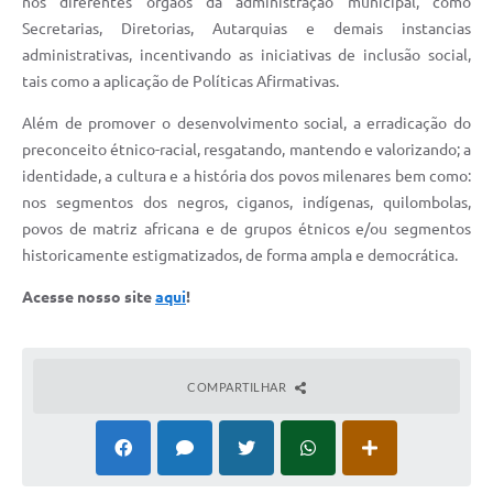
nos diferentes órgãos da administração municipal, como
Contratos
Secretarias, Diretorias, Autarquias e demais instancias
administrativas, incentivando as iniciativas de inclusão social,
Obras
tais como a aplicação de Políticas Afirmativas.
Notícias
Além de promover o desenvolvimento social, a erradicação do
Galeria de Vídeos
preconceito étnico-racial, resgatando, mantendo e valorizando; a
identidade, a cultura e a história dos povos milenares bem como:
Contas Públicas
nos segmentos dos negros, ciganos, indígenas, quilombolas,
Links
povos de matriz africana e de grupos étnicos e/ou segmentos
historicamente estigmatizados, de forma ampla e democrática.
Telefones Úteis
Acesse nosso site
aqui
!
Termos de Uso & Política de Privacidade
COMPARTILHAR