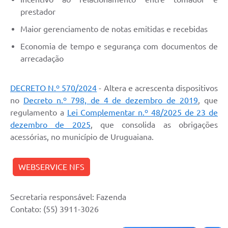
prestador
Solicitação Obras
Maior gerenciamento de notas emitidas e recebidas
Cidadão Online: IPTU - alvará
Economia de tempo e segurança com documentos de
Nota Fiscal Eletrônica
arrecadação
ITBI Online
DECRETO N.º 570/2024
- Altera e acrescenta dispositivos
Tramitação de Processos
no
Decreto n.º 798, de 4 de dezembro de 2019
, que
regulamento a
Lei Complementar n.º 48/2025 de 23 de
Colégio Agrícola Municipal
dezembro de 2025
, que consolida as obrigações
SIM - Serviço de Inspeção Municipal
acessórias, no município de Uruguaiana.
Vigilância Sanitária
WEBSERVICE NFS
Vigilância Ambiental em Saúde
COPIR - Coordenadoria de Promoção de Igualdade Racial
Secretaria responsável: Fazenda
Contato: (55) 3911-3026
Galeria de Fotos