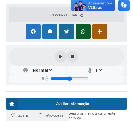
Contratos
Obras
COMPARTILHAR
Notícias
Galeria de Vídeos
Contas Públicas
Links
Telefones Úteis
Termos de Uso & Política de Privacidade
Avaliar Informação
Seja o primeiro a curtir este
GOSTEI
NÃO GOSTEI
serviço.