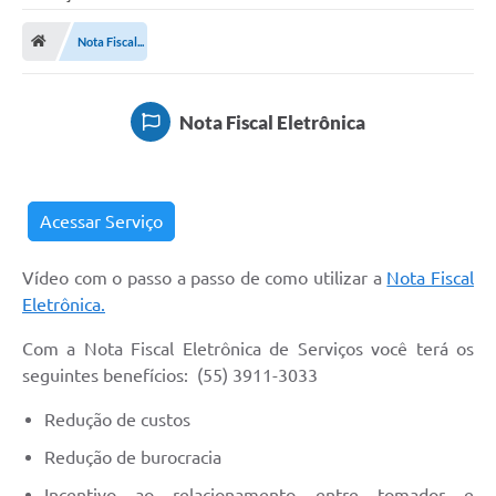
Saneamento
Nota Fiscal...
Ouvidorias
Carta de Serviços
Nota Fiscal Eletrônica
Secretarias/Centrais
Transparência
Acessar Serviço
COVID-19
Prefeito Municipal
Vídeo com o passo a passo de como utilizar a
Nota Fiscal
Eletrônica.
Vice-Prefeito Municipal
Com a Nota Fiscal Eletrônica de Serviços você terá os
Requerimento geral
seguintes benefícios: (55) 3911-3033
Sala do Empreendedor
Redução de custos
Conselhos Municipais
Redução de burocracia
Arquivo Histórico
Incentivo ao relacionamento entre tomador e