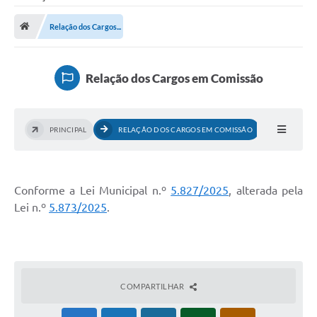
Saneamento
Relação dos Cargos...
Ouvidorias
Carta de Serviços
Relação dos Cargos em Comissão
Secretarias/Centrais
Transparência
PRINCIPAL
RELAÇÃO DOS CARGOS EM COMISSÃO
COVID-19
Prefeito Municipal
Conforme a Lei Municipal n.º
5.827/2025
, alterada pela
Vice-Prefeito Municipal
Lei n.º
5.873/2025
.
Requerimento geral
Sala do Empreendedor
Conselhos Municipais
COMPARTILHAR
Arquivo Histórico