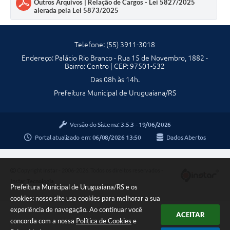
Outros Arquivos | Relação de Cargos - Lei 5827/2025
Contratos
alerada pela Lei 5873/2025
Obras
Telefone: (55) 3911-3018
Notícias
Endereço: Palácio Rio Branco - Rua 15 de Novembro, 1882 -
Bairro: Centro | CEP: 97501-532
Galeria de Vídeos
Das 08h às 14h.
Contas Públicas
Prefeitura Municipal de Uruguaiana/RS
Links
Versão do Sistema:
3.5.3 - 19/06/2026
Telefones Úteis
Portal atualizado em:
06/08/2026 13:50
Dados Abertos
Termos de Uso & Política de Privacidade
Copyright Instar - 2006-2026. Todos os direitos reservados -
Instar Tecnologia
Prefeitura Municipal de Uruguaiana/RS e os
cookies: nosso site usa cookies para melhorar a sua
experiência de navegação. Ao continuar você
ACEITAR
concorda com a nossa
Política de Cookies
e